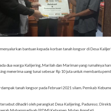
enyalurkan bantuan kepada korban tanah longsor di Desa Kalijer
ada dua warga Kalijering, Marilah dan Mariman yang rumahnya harus
ing menerima uang tunai sebesar Rp 10 juta untuk membantu pem
erdampak tanah longsor pada Februari 2021 silam. Pemkab Kebu
tersebut dihadiri oleh perangkat Desa Kalijering, Padureso; Dire
n Daerah Muhammadiyah (PDM) Kebumen, Mulan Annafati.