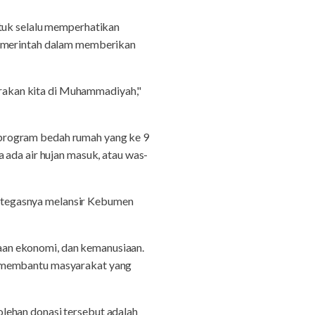
uk selalu memperhatikan
 pemerintah dalam memberikan
gerakan kita di Muhammadiyah,"
 program bedah rumah yang ke 9
 ada air hujan masuk, atau was-
 tegasnya melansir Kebumen
aan ekonomi, dan kemanusiaan.
k membantu masyarakat yang
lehan donasi tersebut adalah