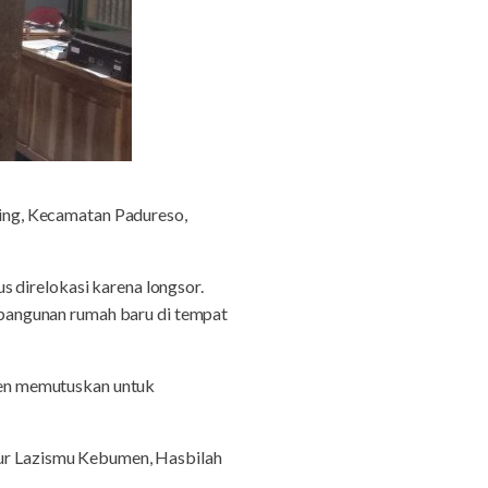
ing, Kecamatan Padureso,
 direlokasi karena longsor.
bangunan rumah baru di tempat
men memutuskan untuk
ktur Lazismu Kebumen, Hasbilah