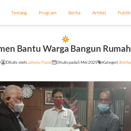
Tentang
Program
Berita
Artikel
Publik
men Bantu Warga Bangun Rumah 
Ditulis oleh
Lazismu Pusat
Ditulis pada
5 Mei 2025
Kategori :
Berita