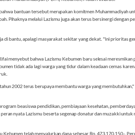
bahwa bantuan tersebut merupakan komitmen Muhammadiyah unt
ah. Pihaknya melalui Lazismu juga akan terus bersinergi dengan
a di bantu, apalagi masyarakat sekitar yang dekat. "Ini prioritas 
 Rifai menyebut bahwa Lazismu Kebumen baru selesai meresmikan
ebumen tidak ada lagi warga yang tidur dalam keadaan cemas karena
ruk.
 tahun 2002 terus berupaya membantu warga yang membutuhkan,"
 program beasiswa pendidikan, pembiayaan kesehatan, pemberday
h peran nyata Lazismu beserta segenap donatur dan muzakki untu
 Kebumen telah menyalurkan dana sebesar Rp. 473.170.150,-. Pero