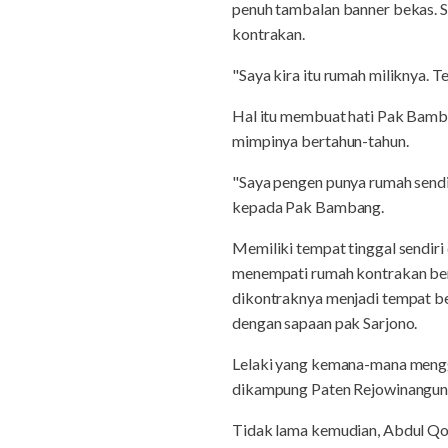
penuh tambalan banner bekas. Se
kontrakan.
"Saya kira itu rumah miliknya. 
Hal itu membuat hati Pak Bamba
mimpinya bertahun-tahun.
"Saya pengen punya rumah sendir
kepada Pak Bambang.
Memiliki tempat tinggal sendiri 
menempati rumah kontrakan bers
dikontraknya menjadi tempat be
dengan sapaan pak Sarjono.
Lelaki yang kemana-mana menggu
dikampung Paten Rejowinangun 
Tidak lama kemudian, Abdul Qo