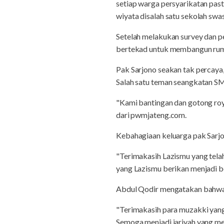
setiap warga persyarikatan pas
wiyata disalah satu sekolah swa
Setelah melakukan survey dan 
bertekad untuk membangun rum
Pak Sarjono seakan tak percaya,
Salah satu teman seangkatan S
"Kami bantingan dan gotong roy
dari pwmjateng.com.
Kebahagiaan keluarga pak Sarjo
"Terimakasih Lazismu yang tel
yang Lazismu berikan menjadi be
Abdul Qodir mengatakan bahwa 
"Terimakasih para muzakki yang
Semoga menjadi jariyah yang men