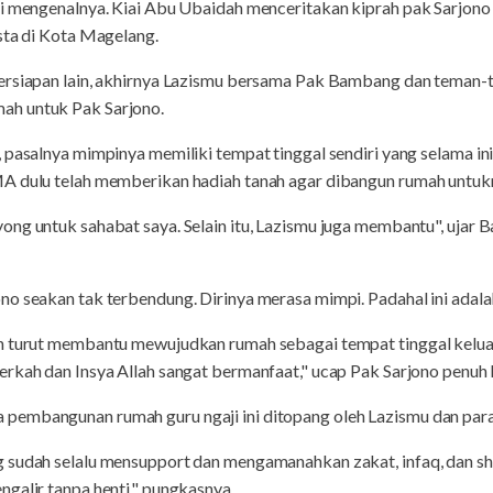
ti mengenalnya. Kiai Abu Ubaidah menceritakan kiprah pak Sarjono
sta di Kota Magelang.
persiapan lain, akhirnya Lazismu bersama Pak Bambang dan teman
ah untuk Pak Sarjono.
 pasalnya mimpinya memiliki tempat tinggal sendiri yang selama ini
MA dulu telah memberikan hadiah tanah agar dibangun rumah untuk
ong untuk sahabat saya. Selain itu, Lazismu juga membantu", ujar
no seakan tak terbendung. Dirinya merasa mimpi. Padahal ini adala
ah turut membantu mewujudkan rumah sebagai tempat tinggal kelu
rkah dan Insya Allah sangat bermanfaat," ucap Pak Sarjono penuh 
pembangunan rumah guru ngaji ini ditopang oleh Lazismu dan para
 sudah selalu mensupport dan mengamanahkan zakat, infaq, dan sh
galir tanpa henti," pungkasnya.