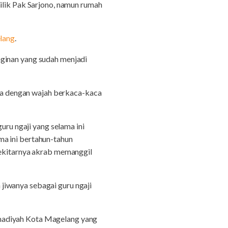
ilik Pak Sarjono, namun rumah
lang
.
nginan yang sudah menjadi
pnya dengan wajah berkaca-kaca
uru ngaji yang selama ini
ma ini bertahun-tahun
sekitarnya akrab memanggil
jiwanya sebagai guru ngaji
mmadiyah Kota Magelang yang