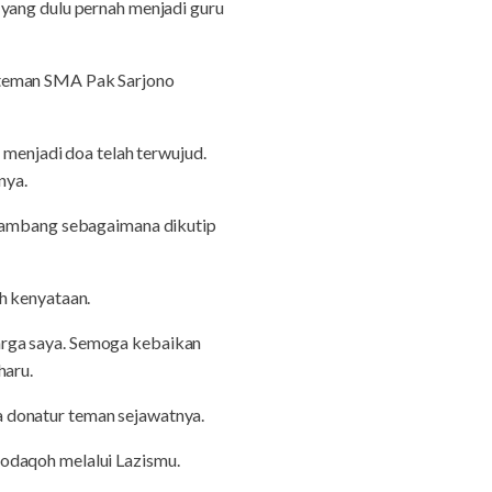
 yang dulu pernah menjadi guru
-teman SMA Pak Sarjono
 menjadi doa telah terwujud.
nya.
 Bambang sebagaimana dikutip
h kenyataan.
arga saya. Semoga kebaikan
haru.
 donatur teman sejawatnya.
odaqoh melalui Lazismu.