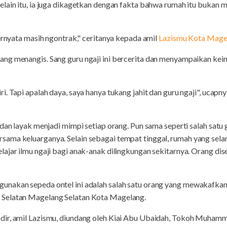
lain itu, ia juga dikagetkan dengan fakta bahwa rumah itu bukan m
Ternyata masih ngontrak," ceritanya kepada amil
Lazismu Kota Mage
ng menangis. Sang guru ngaji ini bercerita dan menyampaikan kei
i. Tapi apalah daya, saya hanya tukang jahit dan guru ngaji", uca
dan layak menjadi mimpi setiap orang. Pun sama seperti salah satu g
ama keluarganya. Selain sebagai tempat tinggal, rumah yang sela
lajar ilmu ngaji bagi anak-anak dilingkungan sekitarnya. Orang di
nakan sepeda ontel ini adalah salah satu orang yang mewakafkan 
Selatan Magelang Selatan Kota Magelang.
dir, amil Lazismu, diundang oleh Kiai Abu Ubaidah, Tokoh Muha