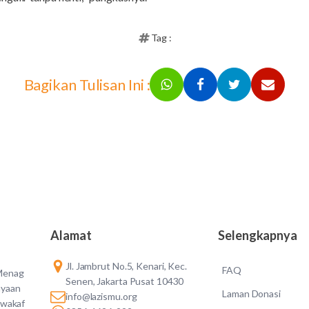
Tag :
Bagikan Tulisan Ini :
Alamat
Selengkapnya
Jl. Jambrut No.5, Kenari, Kec.
FAQ
 Menag
Senen, Jakarta Pusat 10430
ayaan
Laman Donasi
info@lazismu.org
 wakaf