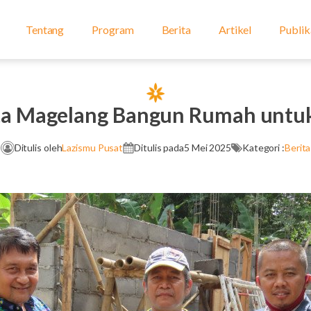
Tentang
Program
Berita
Artikel
Publik
ta Magelang Bangun Rumah untuk
Ditulis oleh
Lazismu Pusat
Ditulis pada
5 Mei 2025
Kategori :
Berita