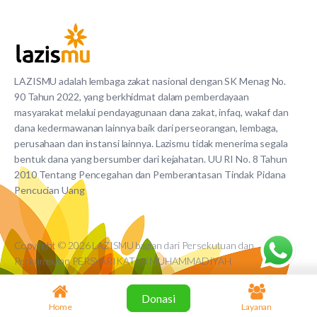
LAZISMU adalah lembaga zakat nasional dengan SK Menag No.
90 Tahun 2022, yang berkhidmat dalam pemberdayaan
masyarakat melalui pendayagunaan dana zakat, infaq, wakaf dan
dana kedermawanan lainnya baik dari perseorangan, lembaga,
perusahaan dan instansi lainnya. Lazismu tidak menerima segala
bentuk dana yang bersumber dari kejahatan. UU RI No. 8 Tahun
2010 Tentang Pencegahan dan Pemberantasan Tindak Pidana
Pencucian Uang
Copyright © 2026 LAZISMU bagian dari Persekutuan dan
Perkumpulan PERSYARIKATAN MUHAMMADIYAH
Donasi
Home
Layanan