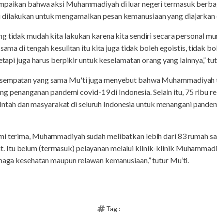
ampaikan bahwa aksi Muhammadiyah di luar negeri termasuk berbag
 dilakukan untuk mengamalkan pesan kemanusiaan yang diajarkan 
g tidak mudah kita lakukan karena kita sendiri secara personal m
 sama di tengah kesulitan itu kita juga tidak boleh egoistis, tidak 
tetapi juga harus berpikir untuk keselamatan orang yang lainnya,” tu
kesempatan yang sama Mu'ti juga menyebut bahwa Muhammadiyah 
anjang penanganan pandemi covid-19 di Indonesia. Selain itu, 75 rib
ah dan masyarakat di seluruh Indonesia untuk menangani pande
mi terima, Muhammadiyah sudah melibatkan lebih dari 83 rumah sak
Itu belum (termasuk) pelayanan melalui klinik-klinik Muhammadiy
enaga kesehatan maupun relawan kemanusiaan,” tutur Mu’ti.
Tag :