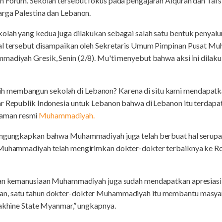
 Forum. Sekolah tersebut fokus pada pengajaran Alquran dan Tafsi
arga Palestina dan Lebanon.
olah yang kedua juga dilakukan sebagai salah satu bentuk penyalu
Hal tersebut disampaikan oleh Sekretaris Umum Pimpinan Pusat M
madiyah Gresik, Senin (2/8). Mu'ti menyebut bahwa aksi ini dilak
membangun sekolah di Lebanon? Karena di situ kami mendapatka
r Republik Indonesia untuk Lebanon bahwa di Lebanon itu terdapat
i laman resmi
Muhammadiyah.
engungkapkan bahwa Muhammadiyah juga telah berbuat hal serupa 
. Muhammadiyah telah mengirimkan dokter-dokter terbaiknya ke R
atan kemanusiaan Muhammadiyah juga sudah mendapatkan apresiasi
an, satu tahun dokter-dokter Muhammadiyah itu membantu masya
Rakhine State Myanmar,” ungkapnya.