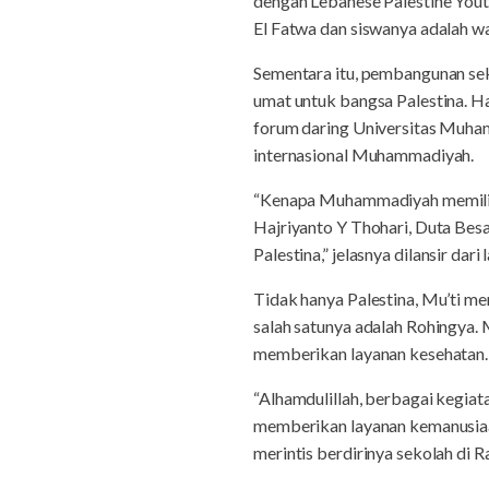
dengan Lebanese Palestine Youth
El Fatwa dan siswanya adalah w
Sementara itu, pembangunan sek
umat untuk bangsa Palestina. 
forum daring Universitas Muham
internasional Muhammadiyah.
“Kenapa Muhammadiyah memilih 
Hajriyanto Y Thohari, Duta Besa
Palestina,” jelasnya dilansir dar
Tidak hanya Palestina, Mu’ti m
salah satunya adalah Rohingya
memberikan layanan kesehatan.
“Alhamdulillah, berbagai kegi
memberikan layanan kemanusia
merintis berdirinya sekolah di 