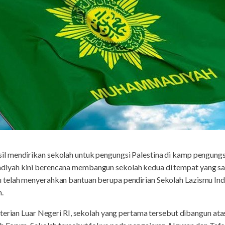
sil mendirikan sekolah untuk pengungsi Palestina di kamp pengungs
iyah kini berencana membangun sekolah kedua di tempat yang sa
telah menyerahkan bantuan berupa pendirian Sekolah Lazismu In
.
terian Luar Negeri RI, sekolah yang pertama tersebut dibangun at