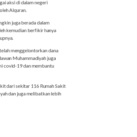
ai aksi di dalam negeri
oleh Alquran.
ungkin juga berada dalam
boleh kemudian berfikir hanya
tupnya.
telah menggelontorkan dana
u relawan Muhammadiyah juga
mi covid-19 dan membantu
it dari sekitar 116 Rumah Sakit
ah dan juga melibatkan lebih