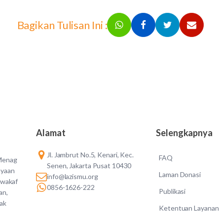
Bagikan Tulisan Ini :
Alamat
Selengkapnya
Jl. Jambrut No.5, Kenari, Kec.
FAQ
 Menag
Senen, Jakarta Pusat 10430
ayaan
Laman Donasi
info@lazismu.org
 wakaf
0856-1626-222
Publikasi
an,
dak
Ketentuan Layanan