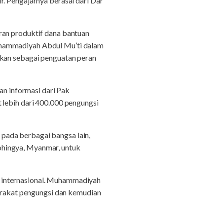
r. Pengajarnya berasal dari Dar
ran produktif dana bantuan
uhammadiyah Abdul Mu’ti dalam
ukan sebagai penguatan peran
n informasi dari Pak
 lebih dari 400.000 pengungsi
pada berbagai bangsa lain,
ohingya, Myanmar, untuk
 internasional. Muhammadiyah
rakat pengungsi dan kemudian