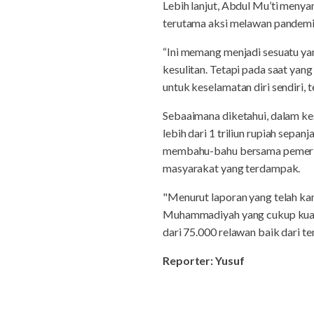
Lebih lanjut, Abdul Mu’ti meny
terutama aksi melawan pandemi
“Ini memang menjadi sesuatu yan
kesulitan. Tetapi pada saat yang
untuk keselamatan diri sendiri, 
Sebaaimana diketahui, dalam 
lebih dari 1 triliun rupiah sep
membahu-bahu bersama pemerint
masyarakat yang terdampak.
"Menurut laporan yang telah ka
Muhammadiyah yang cukup kuat. 
dari 75.000 relawan baik dari t
Reporter: Yusuf