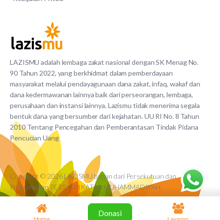
LAZISMU adalah lembaga zakat nasional dengan SK Menag No.
90 Tahun 2022, yang berkhidmat dalam pemberdayaan
masyarakat melalui pendayagunaan dana zakat, infaq, wakaf dan
dana kedermawanan lainnya baik dari perseorangan, lembaga,
perusahaan dan instansi lainnya. Lazismu tidak menerima segala
bentuk dana yang bersumber dari kejahatan. UU RI No. 8 Tahun
2010 Tentang Pencegahan dan Pemberantasan Tindak Pidana
Pencucian Uang
Copyright © 2026 LAZISMU bagian dari Persekutuan dan
Perkumpulan PERSYARIKATAN MUHAMMADIYAH
Donasi
Home
Layanan