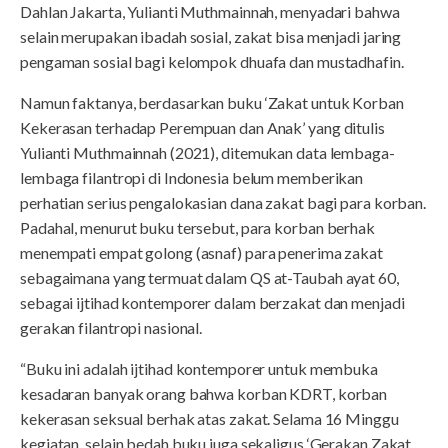
Dahlan Jakarta, Yulianti Muthmainnah, menyadari bahwa
selain merupakan ibadah sosial, zakat bisa menjadi jaring
pengaman sosial bagi kelompok dhuafa dan mustadhafin.
Namun faktanya, berdasarkan buku ‘Zakat untuk Korban
Kekerasan terhadap Perempuan dan Anak’ yang ditulis
Yulianti Muthmainnah (2021), ditemukan data lembaga-
lembaga filantropi di Indonesia belum memberikan
perhatian serius pengalokasian dana zakat bagi para korban.
Padahal, menurut buku tersebut, para korban berhak
menempati empat golong (asnaf) para penerima zakat
sebagaimana yang termuat dalam QS at-Taubah ayat 60,
sebagai ijtihad kontemporer dalam berzakat dan menjadi
gerakan filantropi nasional.
“Buku ini adalah ijtihad kontemporer untuk membuka
kesadaran banyak orang bahwa korban KDRT, korban
kekerasan seksual berhak atas zakat. Selama 16 Minggu
kegiatan, selain bedah buku juga sekaligus ‘Gerakan Zakat