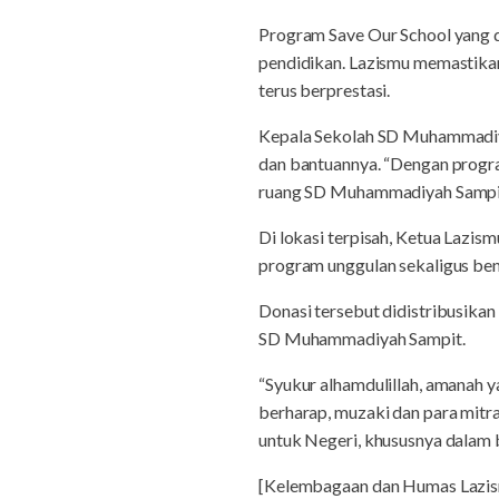
Program Save Our School yang 
pendidikan. Lazismu memastikan
terus berprestasi.
Kepala Sekolah SD Muhammadiya
dan bantuannya. “Dengan program
ruang SD Muhammadiyah Sampit bi
Di lokasi terpisah, Ketua Lazi
program unggulan sekaligus ben
Donasi tersebut didistribusika
SD Muhammadiyah Sampit.
“Syukur alhamdulillah, amanah 
berharap, muzaki dan para mit
untuk Negeri, khususnya dalam 
[Kelembagaan dan Humas Lazis