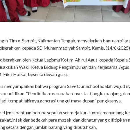
in Timur, Sampit, Kalimantan Tengah, menyalurkan bantuan pilar
t diserahkan kepada SD Muhammadiyah Sampit, Kamis, (14/8/2025)
diserahkan oleh Ketua Lazismu Kotim, Ahirul Agus kepada Kepal
isaksikan Wakil Ketua Bidang Penghimpunan dan Kerjasama, Agus S
 Fikri Haikal, beserta dewan guru.
gus menyampaikan bahwa program Save Our School adalah wujud n
 pendidikan. “Pendidikan merupakan investasi jangka panjang, da
jadi tempat lahirnya generasi unggul masa depan,” pungkasnya.
ci jenis bantuan berupa sepuluh set meja kursi untuk menunjang ke
kat, infak dan sedekah para muzaki dan donatur yang dititipkan m
yang setara dengan jumlah barang yang dibutuhkan.