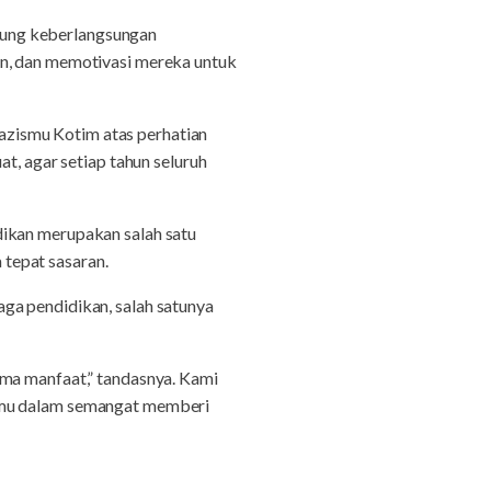
kung keberlangsungan
an, dan memotivasi mereka untuk
zismu Kotim atas perhatian
t, agar setiap tahun seluruh
dikan merupakan salah satu
tepat sasaran.
ga pendidikan, salah satunya
ima manfaat,” tandasnya. Kami
ismu dalam semangat memberi