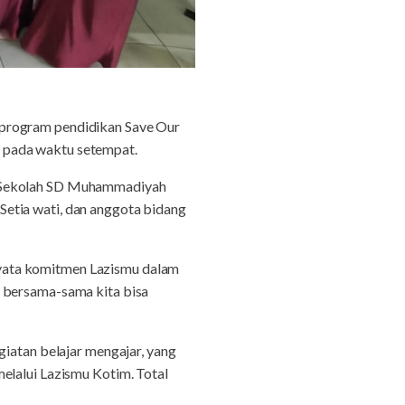
 program pendidikan Save Our
 pada waktu setempat.
a Sekolah SD Muhammadiyah
etia wati, dan anggota bidang
yata komitmen Lazismu dalam
n bersama-sama kita bisa
giatan belajar mengajar, yang
elalui Lazismu Kotim. Total