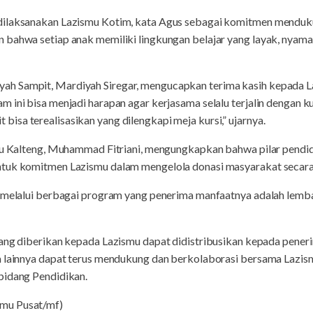
dilaksanakan Lazismu Kotim, kata Agus sebagai komitmen mendu
 bahwa setiap anak memiliki lingkungan belajar yang layak, nyam
h Sampit, Mardiyah Siregar, mengucapkan terima kasih kepada La
 ini bisa menjadi harapan agar kerjasama selalu terjalin dengan kua
sa terealisasikan yang dilengkapi meja kursi,” ujarnya.
smu Kalteng, Muhammad Fitriani, mengungkapkan bahwa pilar pendi
tuk komitmen Lazismu dalam mengelola donasi masyarakat secara 
n melalui berbagai program yang penerima manfaatnya adalah lemba
yang diberikan kepada Lazismu dapat didistribusikan kepada pener
ra lainnya dapat terus mendukung dan berkolaborasi bersama Laz
bidang Pendidikan.
mu Pusat/mf)