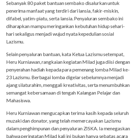
Sebanyak 80 paket bantuan sembako disalurkan untuk
penerima manfaat yang terdiri dari lansia, fakir-miskin,
difabel, yatim-piatu, serta lansia. Penyaluran sembako ini
diharapkan mampu meringankan kebutuhan hidup sehari-
hari sekaligus menjadi wujud nyata kepedulian sosial
Lazismu.
Selain penyaluran bantuan, kata Ketua Lazismu setempat,
Heru Kurniawan, rangkaian kegiatan Milad juga diisi dengan
penyerahan hadiah kepada para pemenang lomba Milad ke-
23 Lazismu. Berbagai lomba digelar sebelumnya menjadi
ajang silaturahim, menggali kreativitas, serta menumbuhkan
semangat kebersamaan di tengah Kalangan Pelajar dan
Mahasiswa.
Heru Kurniawan mengucapkan terima kasih kepada seluruh
muzaki dan donator, yang telah memercayakan Lazismu
dalam penghimpunan dan penyaluran ZISKA. Ia menegaskan
bahwa peringatan Milad kali ini bukan hanya sebatas acara