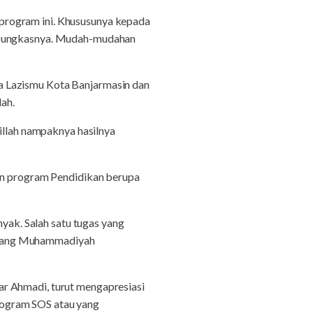
program ini. Khususunya kepada
, pungkasnya. Mudah-mudahan
a Lazismu Kota Banjarmasin dan
ah.
lillah nampaknya hasilnya
uan program Pendidikan berupa
ak. Salah satu tugas yang
abang Muhammadiyah
r Ahmadi, turut mengapresiasi
rogram SOS atau yang