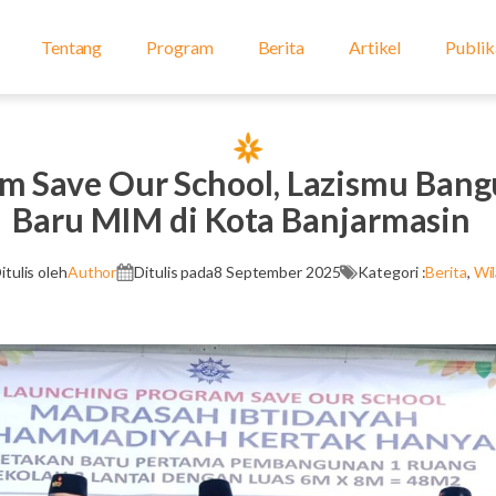
Tentang
Program
Berita
Artikel
Publik
am Save Our School, Lazismu Bang
Baru MIM di Kota Banjarmasin
itulis oleh
Author
Ditulis pada
8 September 2025
Kategori :
Berita
,
Wi