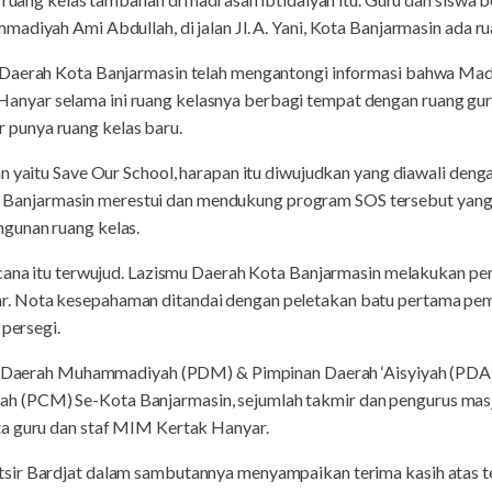
adiyah Ami Abdullah, di jalan Jl. A. Yani, Kota Banjarmasin ada ru
 Daerah Kota Banjarmasin telah mengantongi informasi bahwa Mad
yar selama ini ruang kelasnya berbagi tempat dengan ruang gur
punya ruang kelas baru.
n yaitu Save Our School, harapan itu diwujudkan yang diawali den
njarmasin merestui dan mendukung program SOS tersebut yang 
angunan ruang kelas.
encana itu terwujud. Lazismu Daerah Kota Banjarmasin melakukan
 Nota kesepahaman ditandai dengan peletakan batu pertama pem
 persegi.
nan Daerah Muhammadiyah (PDM) & Pimpinan Daerah ‘Aisyiyah (PDA
(PCM) Se-Kota Banjarmasin, sejumlah takmir dan pengurus masji
a guru dan staf MIM Kertak Hanyar.
ir Bardjat dalam sambutannya menyampaikan terima kasih atas ter