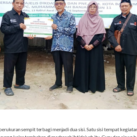
uran sempit terbagi menjadi dua sisi. Satu sisi tempat kegiatan b
i ruang kelas tambahan di madrasah ibtidaiyah itu. Guru dan siswa 