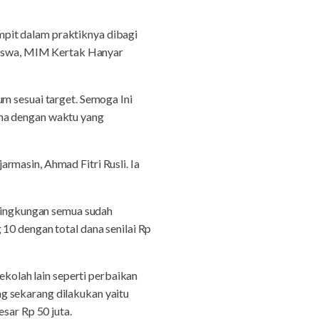
pit dalam praktiknya dibagi
 siswa, MIM Kertak Hanyar
m sesuai target. Semoga Ini
ana dengan waktu yang
rmasin, Ahmad Fitri Rusli. Ia
 lingkungan semua sudah
10 dengan total dana senilai Rp
olah lain seperti perbaikan
g sekarang dilakukan yaitu
ar Rp 50 juta.