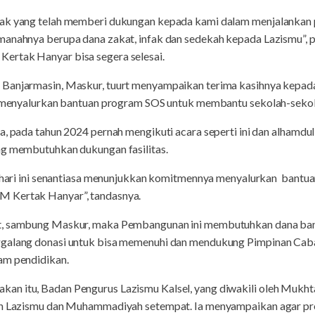
hak yang telah memberi dukungan kepada kami dalam menjalankan 
amanahnya berupa dana zakat, infak dan sedekah kepada Lazismu”
ertak Hanyar bisa segera selesai.
 Banjarmasin, Maskur, tuurt menyampaikan terima kasihnya kepad
ah menyalurkan bantuan program SOS untuk membantu sekolah-sekol
a, pada tahun 2024 pernah mengikuti acara seperti ini dan alhamdu
ng membutuhkan dukungan fasilitas.
a, hari ini senantiasa menunjukkan komitmennya menyalurkan bant
M Kertak Hanyar”, tandasnya.
t, sambung Maskur, maka Pembangunan ini membutuhkan dana bany
nggalang donasi untuk bisa memenuhi dan mendukung Pimpinan C
am pendidikan.
n itu, Badan Pengurus Lazismu Kalsel, yang diwakili oleh Mukhta
kan Lazismu dan Muhammadiyah setempat. Ia menyampaikan agar p