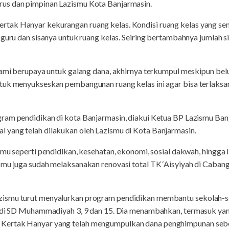
us dan pimpinan Lazismu Kota Banjarmasin.
tak Hanyar kekurangan ruang kelas. Kondisi ruang kelas yang sem
k guru dan sisanya untuk ruang kelas. Seiring bertambahnya jumlah
kami berupaya untuk galang dana, akhirnya terkumpul meskipun belu
tuk menyukseskan pembangunan ruang kelas ini agar bisa terlaks
am pendidikan di kota Banjarmasin, diakui Ketua BP Lazismu Banja
yang telah dilakukan oleh Lazismu di Kota Banjarmasin.
smu seperti pendidikan, kesehatan, ekonomi, sosial dakwah, hingga
mu juga sudah melaksanakan renovasi total TK ‘Aisyiyah di Cabang 
ismu turut menyalurkan program pendidikan membantu sekolah-sek
, di SD Muhammadiyah 3, 9 dan 15. Dia menambahkan, termasuk yan
ertak Hanyar yang telah mengumpulkan dana penghimpunan sebes