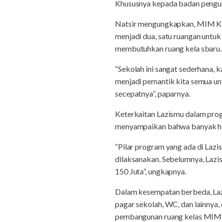
Khususnya kepada badan pengur
Natsir mengungkapkan, MIM Ker
menjadi dua, satu ruangan untu
membutuhkan ruang kela sbaru.
“Sekolah ini sangat sederhana, 
menjadi pemantik kita semua un
secepatnya”, paparnya.
Keterkaitan Lazismu dalam progr
menyampaikan bahwa banyak hal 
“Pilar program yang ada di Lazi
dilaksanakan. Sebelumnya, Lazis
150 Juta”, ungkapnya.
Dalam kesempatan berbeda, Laz
pagar sekolah, WC, dan lainnya
pembangunan ruang kelas MIM K