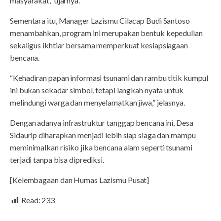
masyarakat,” ujarnya.
Sementara itu, Manager Lazismu Cilacap Budi Santoso
menambahkan, program ini merupakan bentuk kepedulian
sekaligus ikhtiar bersama memperkuat kesiapsiagaan
bencana.
“Kehadiran papan informasi tsunami dan rambu titik kumpul
ini bukan sekadar simbol, tetapi langkah nyata untuk
melindungi warga dan menyelamatkan jiwa,” jelasnya.
Dengan adanya infrastruktur tanggap bencana ini, Desa
Sidaurip diharapkan menjadi lebih siap siaga dan mampu
meminimalkan risiko jika bencana alam seperti tsunami
terjadi tanpa bisa diprediksi.
[Kelembagaan dan Humas Lazismu Pusat]
Read:
233