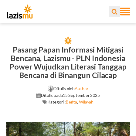
Pasang Papan Informasi Mitigasi
Bencana, Lazismu - PLN Indonesia
Power Wujudkan Literasi Tanggap
Bencana di Binangun Cilacap
Ditulis oleh
Author
Ditulis pada
15 September 2025
Kategori :
Berita
,
Wilayah