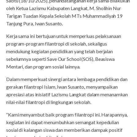
Sabtu (18/10/2025), penandatanganan kerja sama dilakukan
oleh Ketua Lazismu Kabupaten Langkat, M. Sholihin Nur
Tarigan Tuadan Kepala Sekolah MTs Muhammadiyah 19
Tanjung Pura, Iwan Susanto
.
Kerja sama ini bertujuan untuk memperluas pelaksanaan
program-program filantropi di sekolah, sekaligus
mendukung kegiatan pendidikan yang telah berjalan
sebelumnya seperti Save Our School (SOS), Beasiswa
Mentari, dan program sosial lainnya.
Dalam memperkuat sinergi antara lembaga pendidikan dan
gerakan filantropi Islam, Iwan Susanto
,
menyampaikan
apresiasi atas inisiatif Lazismu Langkat dalam menanamkan
nilai-nilai filantropi di lingkungan sekolah.
“Kami menyambut baik program filantropi ini. Harapannya,
kegiatan ini dapat menumbuhkan semangat kepedulian
sosial di kalangan siswa dan memberikan dampak positif