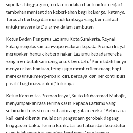
supeltas, hingga guru, mudah-mudahan bantuan ini menjadi
tambahan manfaat dan keberkahan bagi keluarga,” katanya.
Teruslah berbagi dan menjadi lembaga yang bermanfaat
untuk masyarakat,” ujarnya dalam sambutan.
Ketua Badan Pengurus Lazismu Kota Surakarta, Reynal
Falah, menjelaskan bahwa penyaluran kepada Preman Insyaf
merupakan bentuk keberpihakan Lazismu kepada mereka
yang membutuhkan ruang untuk berubah. “Kami tidak hanya
menyalurkan bantuan, tetapi juga memberikan ruang bagi
mereka untuk memperbaiki diri, berdaya, dan berkontribusi
positif bagi masyarakat,” tuturnya.
Ketua Komunitas Preman Insyaf, Sujito Muhammad Muhajir,
menyampaikan rasa terima kasih kepada Lazismu yang
selama ini konsisten membantu anggota mereka. “Beberapa
kali kami dibantu, mulai dari pengadaan gerobak dagang
hingga sembako. Terima kasih atas perhatian dan kepedulian
yang telah memberi manfaat bagi umat,” ungkapnya.