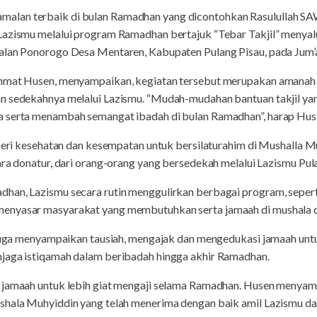
lan terbaik di bulan Ramadhan yang dicontohkan Rasulullah SAW,
Lazismu melalui program Ramadhan bertajuk “Tebar Takjil” menya
alan Ponorogo Desa Mentaren, Kabupaten Pulang Pisau, pada Jum’
hmat Husen, menyampaikan, kegiatan tersebut merupakan amanah d
n sedekahnya melalui Lazismu. “Mudah-mudahan bantuan takjil ya
a serta menambah semangat ibadah di bulan Ramadhan”, harap Hus
iberi kesehatan dan kesempatan untuk bersilaturahim di Mushalla M
ara donatur, dari orang-orang yang bersedekah melalui Lazismu Pul
han, Lazismu secara rutin menggulirkan berbagai program, seperti
enyasar masyarakat yang membutuhkan serta jamaah di mushala d
en juga menyampaikan tausiah, mengajak dan mengedukasi jamaah 
jaga istiqamah dalam beribadah hingga akhir Ramadhan.
 jamaah untuk lebih giat mengaji selama Ramadhan. Husen menyam
shala Muhyiddin yang telah menerima dengan baik amil Lazismu dal