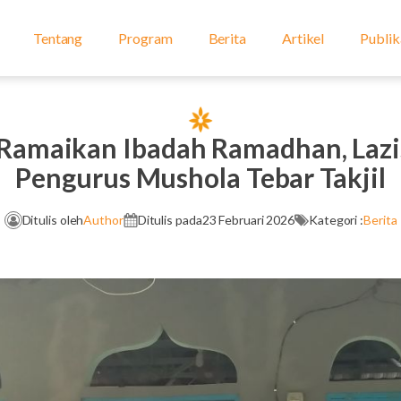
Tentang
Program
Berita
Artikel
Publik
 Ramaikan Ibadah Ramadhan, Laz
Pengurus Mushola Tebar Takjil
Ditulis oleh
Author
Ditulis pada
23 Februari 2026
Kategori :
Berita