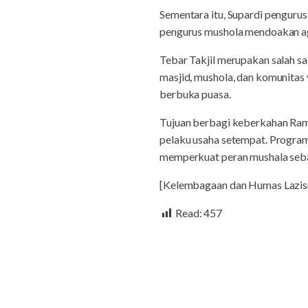
Sementara itu, Supardi penguru
pengurus mushola mendoakan agar
Tebar Takjil merupakan salah 
masjid, mushola, dan komunita
berbuka puasa.
Tujuan berbagi keberkahan Ram
pelaku usaha setempat. Program
memperkuat peran mushala seb
[Kelembagaan dan Humas Lazis
Read:
457