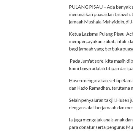
PULANG PISAU – Ada banyak ama
menunaikan puasa dan tarawih. 
jamaah Mushala Muhyiddin, di J
Ketua Lazismu Pulang Pisau, Ac
mempercayakan zakat, infak, da
bagi jamaah yang berbuka puas
Pada Jum'at sore, kita masih d
kami bawa adalah titipan dari p
Husen mengatakan, setiap Ramad
dan Kado Ramadhan, terutama m
Selain penyaluran takjil, Hus
dengan salat berjamaah dan men
Ia juga mengajak anak-anak dan
para donatur serta pengurus Mu