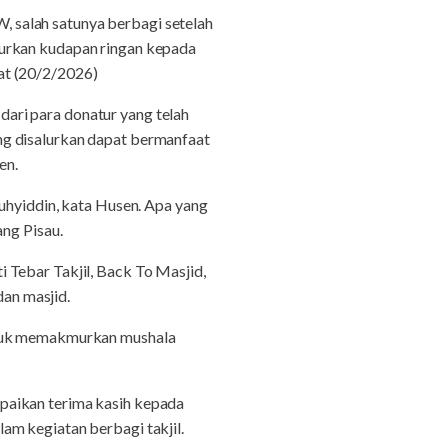
 salah satunya berbagi setelah
lurkan kudapan ringan kepada
at (20/2/2026)
ari para donatur yang telah
ng disalurkan dapat bermanfaat
en.
uhyiddin, kata Husen. Apa yang
ang Pisau.
 Tebar Takjil, Back To Masjid,
an masjid.
untuk memakmurkan mushala
paikan terima kasih kepada
am kegiatan berbagi takjil.