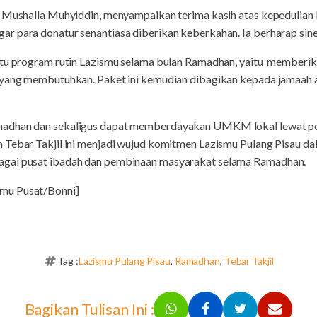
s Mushalla Muhyiddin, menyampaikan terima kasih atas kepedulian 
 para donatur senantiasa diberikan keberkahan. Ia berharap sinerg
satu program rutin Lazismu selama bulan Ramadhan, yaitu member
s yang membutuhkan. Paket ini kemudian dibagikan kepada jamaah 
adhan dan sekaligus dapat memberdayakan UMKM lokal lewat pem
 Tebar Takjil ini menjadi wujud komitmen Lazismu Pulang Pisau d
agai pusat ibadah dan pembinaan masyarakat selama Ramadhan.
mu Pusat/Bonni]
Tag :
Lazismu Pulang Pisau
,
Ramadhan
,
Tebar Takjil
Bagikan Tulisan Ini :