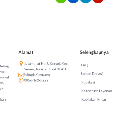
Alamat
Selengkapnya
Jl. Jambrut No.5, Kenari, Kec.
FAQ
 Menag
Senen, Jakarta Pusat 10430
ayaan
Laman Donasi
info@lazismu.org
 wakaf
0856-1626-222
Publikasi
an,
dak
Ketentuan Layanan
Kebijakan Privasi
ahan