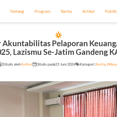
Tentang
Program
Berita
Artikel
Publik
r Akuntabilitas Pelaporan Keuan
025, Lazismu Se-Jatim Gandeng K
Ditulis oleh
Author
Ditulis pada
23 Juni 2026
Kategori :
Berita
,
Wilay