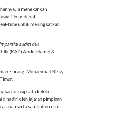
hannya, Ia menekankan
e-Jawa Timur dapat
real-time untuk meningkatkan
imparsial audit
) dan
ublik (KAP) Abdul Hamid &
umlah 7 orang. Mohammad Rizky
 Timur.
pkan prinsip tata kelola
 dihadiri oleh jajaran pimpinan
arahan serta sambutan resmi.