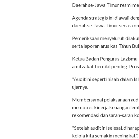
Daerah se-Jawa Timur resmi mel
Agenda strategis ini diawali d
daerah se-Jawa Timur secara on
Pemeriksaan menyeluruh dilakuka
serta laporan arus kas Tahun Buk
Ketua Badan Pengurus Lazismu 
amil zakat bernilai penting. Pro
"Audit ini seperti hisab dalam 
ujarnya.
Membersamai pelaksanaan audit
memotret kinerja keuangan lemba
rekomendasi dan saran-saran ko
"Setelah audit ini selesai, dih
kelola kita semakin meningkat"