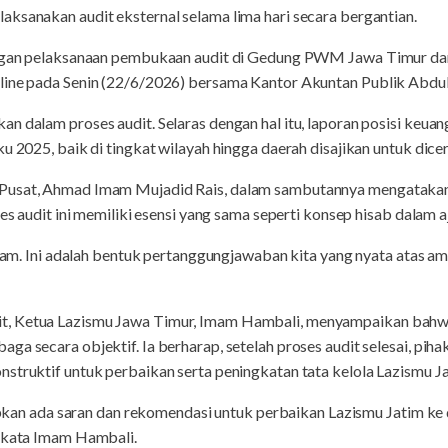
aksanakan audit eksternal selama lima hari secara bergantian.
engan pelaksanaan pembukaan audit di Gedung PWM Jawa Timur dan 
line pada Senin (22/6/2026) bersama Kantor Akuntan Publik Abdu
n dalam proses audit. Selaras dengan hal itu, laporan posisi keuan
u 2025, baik di tingkat wilayah hingga daerah disajikan untuk dicerm
Pusat, Ahmad Imam Mujadid Rais, dalam sambutannya mengatakan,
ses audit ini memiliki esensi yang sama seperti konsep hisab dalam aj
Islam. Ini adalah bentuk pertanggungjawaban kita yang nyata atas a
, Ketua Lazismu Jawa Timur, Imam Hambali, menyampaikan bahwa 
ga secara objektif. Ia berharap, setelah proses audit selesai, p
nstruktif untuk perbaikan serta peningkatan tata kelola Lazismu J
arapkan ada saran dan rekomendasi untuk perbaikan Lazismu Jatim ke 
, kata Imam Hambali.