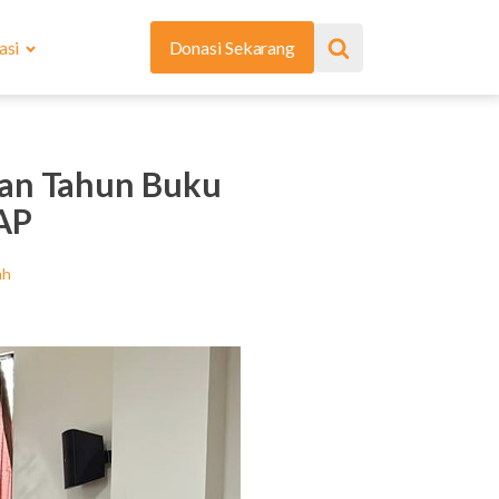
asi
Donasi Sekarang
gan Tahun Buku
AP
ah