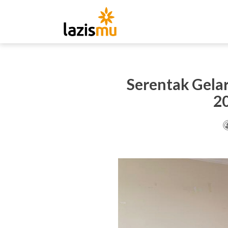
Serentak Gela
2