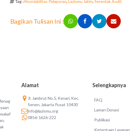
Tag :
Akuntabilitas Pelaporan
,
Lazismu Jatim
,
Serentak Audit
Bagikan Tulisan Ini :
Alamat
Selengkapnya
Jl. Jambrut No.5, Kenari, Kec.
FAQ
 Menag
Senen, Jakarta Pusat 10430
ayaan
Laman Donasi
info@lazismu.org
 wakaf
0856-1626-222
Publikasi
an,
dak
Ketentuan Layanan