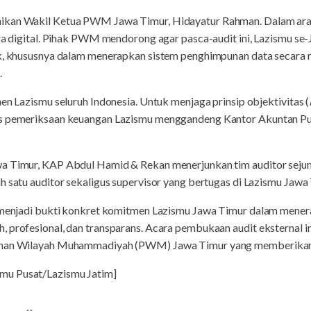
aikan Wakil Ketua PWM Jawa Timur, Hidayatur Rahman. Dalam ara
era digital. Pihak PWM mendorong agar pasca-audit ini, Lazismu s
ik, khususnya dalam menerapkan sistem penghimpunan data secara 
.
en Lazismu seluruh Indonesia. Untuk menjaga prinsip objektivitas (
es pemeriksaan keuangan Lazismu menggandeng Kantor Akuntan P
wa Timur, KAP Abdul Hamid & Rekan menerjunkan tim auditor sej
h satu auditor sekaligus supervisor yang bertugas di Lazismu Jawa
i menjadi bukti konkret komitmen Lazismu Jawa Timur dalam menera
 profesional, dan transparans. Acara pembukaan audit eksternal ini
pinan Wilayah Muhammadiyah (PWM) Jawa Timur yang memberikan 
mu Pusat/Lazismu Jatim]