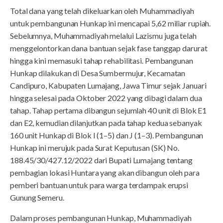
Total dana yang telah dikeluarkan oleh Muhammadiyah
untuk pembangunan Hunkap ini mencapai 5,62 miliar rupiah.
Sebelumnya, Muhammadiyah melalui Lazismu juga telah
menggelontorkan dana bantuan sejak fase tanggap darurat
hingga kini memasuki tahap rehabilitasi. Pembangunan
Hunkap dilakukan di Desa Sumbermujur, Kecamatan
Candipuro, Kabupaten Lumajang, Jawa Timur sejak Januari
hingga selesai pada Oktober 2022 yang dibagi dalam dua
tahap. Tahap pertama dibangun sejumlah 40 unit di Blok E1
dan E2, kemudian dilanjutkan pada tahap kedua sebanyak
160 unit Hunkap di Blok I (1–5) dan J (1–3). Pembangunan
Hunkap ini merujuk pada Surat Keputusan (SK) No.
188.45/30/427.12/2022 dari Bupati Lumajang tentang
pembagian lokasi Huntara yang akan dibangun oleh para
pemberi bantuan untuk para warga terdampak erupsi
Gunung Semeru.
Dalam proses pembangunan Hunkap, Muhammadiyah