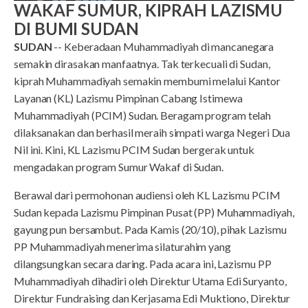
WAKAF SUMUR, KIPRAH LAZISMU
DI BUMI SUDAN
SUDAN
-- Keberadaan Muhammadiyah di mancanegara
semakin dirasakan manfaatnya. Tak terkecuali di Sudan,
kiprah Muhammadiyah semakin membumi melalui Kantor
Layanan (KL) Lazismu Pimpinan Cabang Istimewa
Muhammadiyah (PCIM) Sudan. Beragam program telah
dilaksanakan dan berhasil meraih simpati warga Negeri Dua
Nil ini. Kini, KL Lazismu PCIM Sudan bergerak untuk
mengadakan program Sumur Wakaf di Sudan.
Berawal dari permohonan audiensi oleh KL Lazismu PCIM
Sudan kepada Lazismu Pimpinan Pusat (PP) Muhammadiyah,
gayung pun bersambut. Pada Kamis (20/10), pihak Lazismu
PP Muhammadiyah menerima silaturahim yang
dilangsungkan secara daring. Pada acara ini, Lazismu PP
Muhammadiyah dihadiri oleh Direktur Utama Edi Suryanto,
Direktur Fundraising dan Kerjasama Edi Muktiono, Direktur