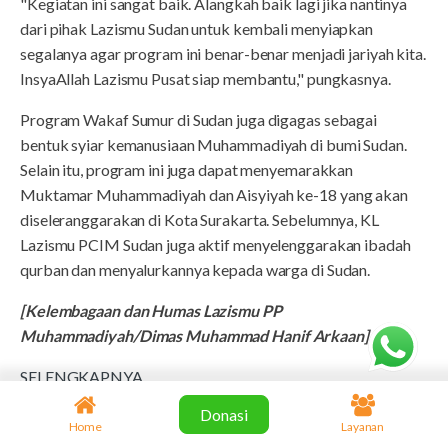
"Kegiatan ini sangat baik. Alangkah baik lagi jika nantinya
dari pihak Lazismu Sudan untuk kembali menyiapkan
segalanya agar program ini benar-benar menjadi jariyah kita.
InsyaAllah Lazismu Pusat siap membantu," pungkasnya.
Program Wakaf Sumur di Sudan juga digagas sebagai
bentuk syiar kemanusiaan Muhammadiyah di bumi Sudan.
Selain itu, program ini juga dapat menyemarakkan
Muktamar Muhammadiyah dan Aisyiyah ke-18 yang akan
diseleranggarakan di Kota Surakarta. Sebelumnya, KL
Lazismu PCIM Sudan juga aktif menyelenggarakan ibadah
qurban dan menyalurkannya kepada warga di Sudan.
[Kelembagaan dan Humas Lazismu PP
Muhammadiyah/Dimas Muhammad Hanif Arkaan]
SELENGKAPNYA
Donasi
8 November 2022
Home
Layanan