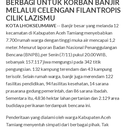
BERBAGI UNTUK KORBAN BANJIR
MELALUI CELENGAN FILANTROPIS
CILIK LAZISMU
KOTA LHOKSEUMAWE
-- Banjir besar yang melanda 12
kecamatan di Kabupaten Aceh Tamiang menyebabkan
7.700 rumah warga dengan tinggi muka air mencapai 1,2
meter. Menurut laporan Badan Nasional Penanggulangan
Bencana (BNPB), per Senin (7/11) pukul 20.00 WIB,
sebanyak 157.117 jiwa mengungsi pada 342 titik
pengungsian. 132 kampung terendam dan 43 kampung
terisolir. Selain rumah warga, banjir juga merendam 122
fasilitas pendidikan, 94 fasilitas kesehatan, 14 sarana
prasarana gedung pemerintah, dan 86 sarana ibadah.
Sementara itu, 4.836 hektar lahan pertanian dan 2.129 area
budidaya perikanan terdampak bencana ini.
Penderitaan yang dialami oleh warga Kabupaten Aceh
Tamiang menyentuh simpati dari berbagai pihak. Tak