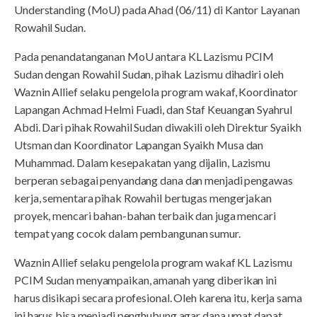
Understanding (MoU) pada Ahad (06/11) di Kantor Layanan
Rowahil Sudan.
Pada penandatanganan MoU antara KL Lazismu PCIM
Sudan dengan Rowahil Sudan, pihak Lazismu dihadiri oleh
Waznin Allief selaku pengelola program wakaf, Koordinator
Lapangan Achmad Helmi Fuadi, dan Staf Keuangan Syahrul
Abdi. Dari pihak Rowahil Sudan diwakili oleh Direktur Syaikh
Utsman dan Koordinator Lapangan Syaikh Musa dan
Muhammad. Dalam kesepakatan yang dijalin, Lazismu
berperan sebagai penyandang dana dan menjadi pengawas
kerja, sementara pihak Rowahil bertugas mengerjakan
proyek, mencari bahan-bahan terbaik dan juga mencari
tempat yang cocok dalam pembangunan sumur.
Waznin Allief selaku pengelola program wakaf KL Lazismu
PCIM Sudan menyampaikan, amanah yang diberikan ini
harus disikapi secara profesional. Oleh karena itu, kerja sama
ini harus bisa menjadi penghubung agar dana umat dapat