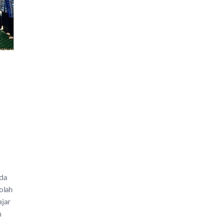
da
olah
ajar
h