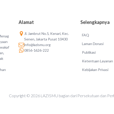
Alamat
Selengkapnya
Jl. Jambrut No.5, Kenari, Kec.
FAQ
 Menag
Senen, Jakarta Pusat 10430
ayaan
Laman Donasi
info@lazismu.org
 wakaf
0856-1626-222
Publikasi
an,
dak
Ketentuan Layanan
Kebijakan Privasi
ahan
Copyright © 2026 LAZISMU bagian dari Persekutuan d