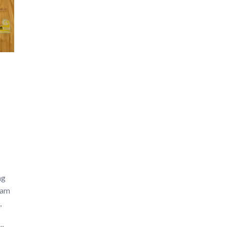
ng
ram
,