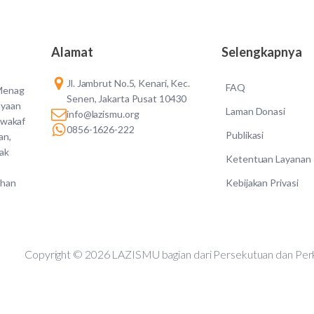
Alamat
Selengkapnya
Jl. Jambrut No.5, Kenari, Kec.
FAQ
 Menag
Senen, Jakarta Pusat 10430
ayaan
Laman Donasi
info@lazismu.org
 wakaf
0856-1626-222
Publikasi
an,
dak
Ketentuan Layanan
Kebijakan Privasi
ahan
Copyright © 2026 LAZISMU bagian dari Persekutuan d