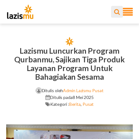
Lazismu Luncurkan Program
Qurbanmu, Sajikan Tiga Produk
Layanan Program Untuk
Bahagiakan Sesama
Ditulis oleh
Admin Lazismu Pusat
Ditulis pada
8 Mei 2025
Kategori :
Berita
,
Pusat