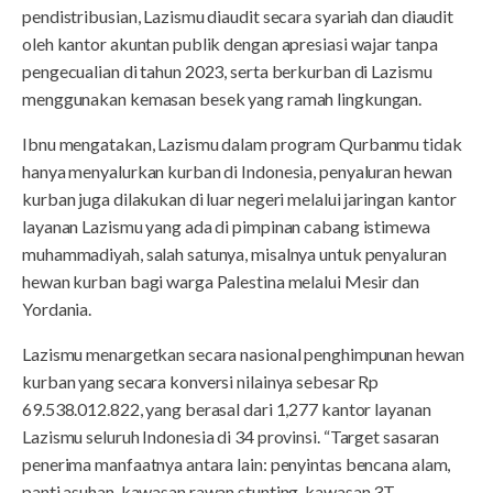
pendistribusian, Lazismu diaudit secara syariah dan diaudit
oleh kantor akuntan publik dengan apresiasi wajar tanpa
pengecualian di tahun 2023, serta berkurban di Lazismu
menggunakan kemasan besek yang ramah lingkungan.
Ibnu mengatakan, Lazismu dalam program Qurbanmu tidak
hanya menyalurkan kurban di Indonesia, penyaluran hewan
kurban juga dilakukan di luar negeri melalui jaringan kantor
layanan Lazismu yang ada di pimpinan cabang istimewa
muhammadiyah, salah satunya, misalnya untuk penyaluran
hewan kurban bagi warga Palestina melalui Mesir dan
Yordania.
Lazismu menargetkan secara nasional penghimpunan hewan
kurban yang secara konversi nilainya sebesar Rp
69.538.012.822, yang berasal dari 1,277 kantor layanan
Lazismu seluruh Indonesia di 34 provinsi. “Target sasaran
penerima manfaatnya antara lain: penyintas bencana alam,
panti asuhan, kawasan rawan stunting, kawasan 3T