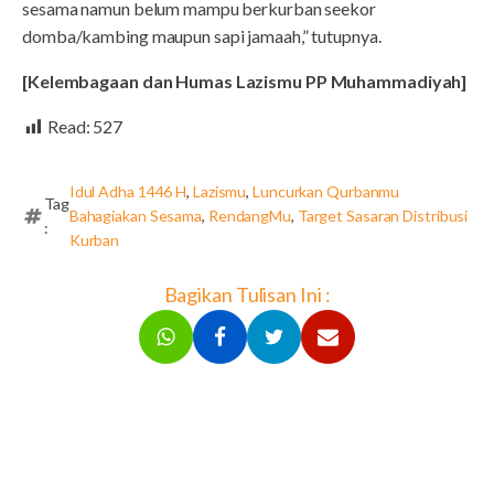
sesama namun belum mampu berkurban seekor
domba/kambing maupun sapi jamaah,” tutupnya.
[Kelembagaan dan Humas Lazismu PP Muhammadiyah]
Read:
527
Idul Adha 1446 H
,
Lazismu
,
Luncurkan Qurbanmu
Tag
Bahagiakan Sesama
,
RendangMu
,
Target Sasaran Distribusi
:
Kurban
Bagikan Tulisan Ini :