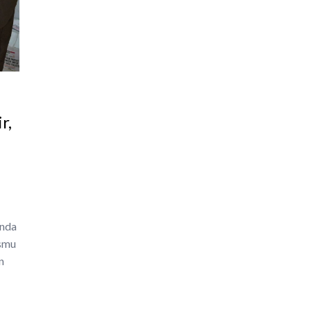
r,
enda
ismu
n