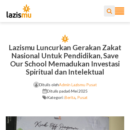
Lazismu Luncurkan Gerakan Zakat
Nasional Untuk Pendidikan, Save
Our School Memadukan Investasi
Spiritual dan Intelektual
Ditulis oleh
Admin Lazismu Pusat
Ditulis pada
6 Mei 2025
Kategori :
Berita
,
Pusat