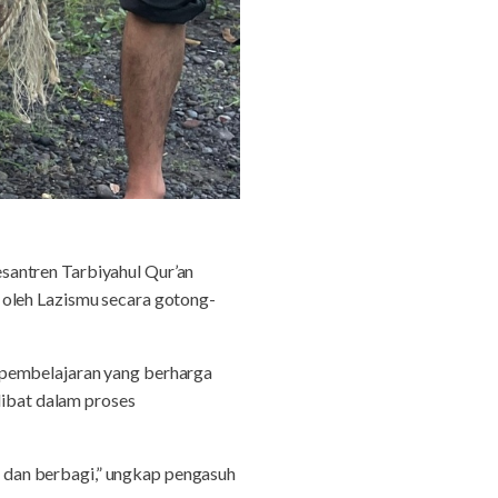
santren Tarbiyahul Qur’an
 oleh Lazismu secara gotong-
 pembelajaran yang berharga
libat dalam proses
ar dan berbagi,” ungkap pengasuh