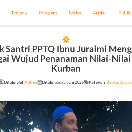
Tentang
Program
Berita
Artikel
Publik
k Santri PPTQ Ibnu Juraimi Men
ai Wujud Penanaman Nilai-Nilai 
Kurban
Ditulis oleh
Author
Ditulis pada
8 Juni 2025
Kategori :
Berita
,
Wilaya