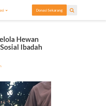
asi
Donasi Sekarang
gelola Hewan
Sosial Ibadah
h