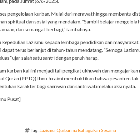
ni, pada Jum'at (6/6/2025).
roses pengelolaan kurban. Mulai dari merawat hingga membantu dist
n spiritual dan sosial yang mendalam. “Sambil belajar mengelola h
samaan, dan semangat berbagi,” tambahnya.
ta kepedulian Lazismu kepada lembaga pendidikan dan masyarakat.
i dapat terus berlanjut di tahun-tahun mendatang. “Semoga Lazism
s,” ujar salah satu santri dengan penuh harap.
m kurban kali ini menjadi tali pengikat ukhuwah dan mengajarkan n
ahul Qur’an (PPTQ) Ibnu Juraimi membuktikan bahwa pesantren ta
ntukan karakter bagi sanriwan dan santriwati melalui aksi nyata.
mu Pusat]
Tag :
Lazismu
,
Qurbanmu Bahagiakan Sesama