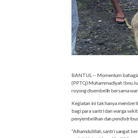
BANTUL -- Momentum bahagia di 
(PPTQ) Muhammadiyah Ibnu Jurai
royong disembelih bersama warg
Kegiatan ini tak hanya memberi
bagi para santri dan warga seki
penyembelihan dan pendistribus
“Alhamdulillah, santri sangat be