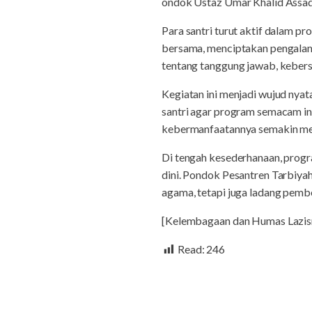
ondok Ustaz Umar Khalid Assada
Para santri turut aktif dalam p
bersama, menciptakan pengalama
tentang tanggung jawab, keber
Kegiatan ini menjadi wujud nya
santri agar program semacam in
kebermanfaatannya semakin melua
Di tengah kesederhanaan, progra
dini. Pondok Pesantren Tarbiy
agama, tetapi juga ladang pembe
[Kelembagaan dan Humas Lazis
Read:
246