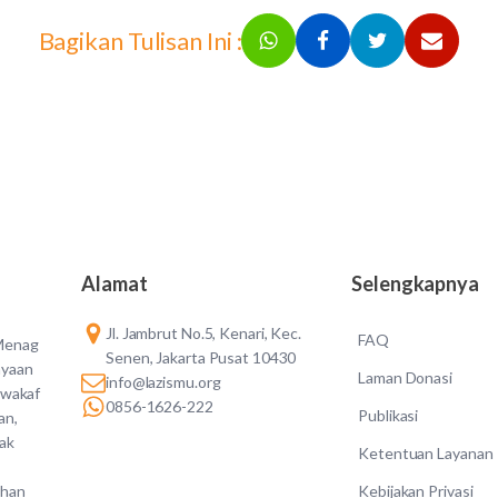
Bagikan Tulisan Ini :
Alamat
Selengkapnya
Jl. Jambrut No.5, Kenari, Kec.
FAQ
 Menag
Senen, Jakarta Pusat 10430
ayaan
Laman Donasi
info@lazismu.org
 wakaf
0856-1626-222
Publikasi
an,
dak
Ketentuan Layanan
Kebijakan Privasi
ahan