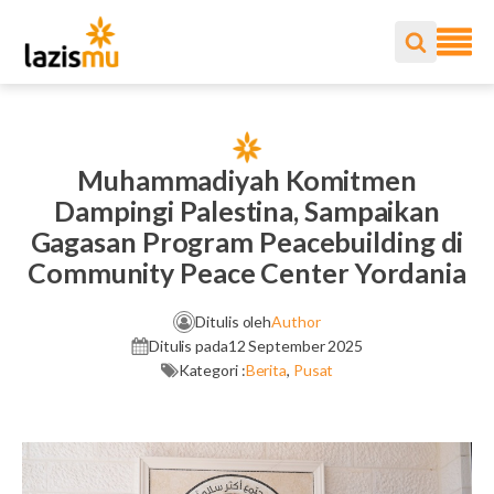
Muhammadiyah Komitmen
Dampingi Palestina, Sampaikan
Gagasan Program Peacebuilding di
Community Peace Center Yordania
Ditulis oleh
Author
Ditulis pada
12 September 2025
Kategori :
Berita
,
Pusat