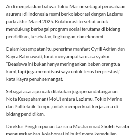
Ardi menjelaskan bahwa Tokio Marine sebagai perusahaan
asuransi di Indonesia resmi berkolaborasi dengan Lazismu
pada akhir Maret 2025. Kolaborasi tersebut untuk
mendukung berbagai program sosial terutama di bidang
pendidikan, kesehatan, lingkungan, dan ekonomi.
Dalam kesempatan itu, penerima manfaat Cyrill Adrian dan
Kayra Rahmawati, turut menyampaikan rasa syukur.
“Beasiswa ini bukan hanya meringankan beban orangtua
kami, tapi juga memotivasi saya untuk terus berprestasi,”
kata Kayra penuh semangat.
Sebagai acara puncak dilakukan juga penandatanganan
Nota Kesepahaman (MoU) antara Lazismu, Tokio Marine
dan Politeknik Tempo, untuk memperkuat kerjasama di
bidang pendidikan.
Direktur Penghimpunan Lazismu Mochammad Sholeh Farabi
mengungkapkan, kolaborasi ini bukti nyata kepedulian