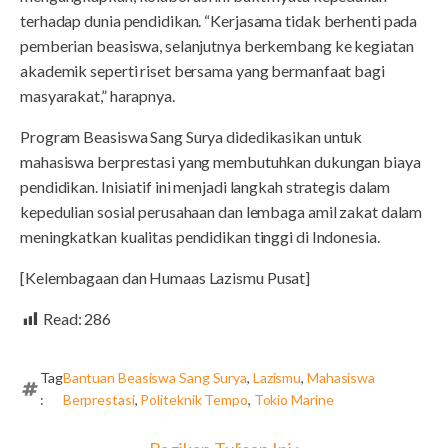
terhadap dunia pendidikan. “Kerjasama tidak berhenti pada
pemberian beasiswa, selanjutnya berkembang ke kegiatan
akademik seperti riset bersama yang bermanfaat bagi
masyarakat,” harapnya.
Program Beasiswa Sang Surya didedikasikan untuk
mahasiswa berprestasi yang membutuhkan dukungan biaya
pendidikan. Inisiatif ini menjadi langkah strategis dalam
kepedulian sosial perusahaan dan lembaga amil zakat dalam
meningkatkan kualitas pendidikan tinggi di Indonesia.
[Kelembagaan dan Humaas Lazismu Pusat]
Read:
286
Tag
Bantuan Beasiswa Sang Surya
,
Lazismu
,
Mahasiswa
:
Berprestasi
,
Politeknik Tempo
,
Tokio Marine