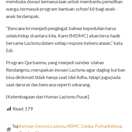
membuka donasi kemanusiaan untuk membantu pemulihan
warga, termasuk program bantuan
school kit
bagi anak-
anak terdampak.
“Bencana ini menjadi pengingat bahwa kepedulian harus
selalu hidup di antara kita. Kami (MDMC) akan terus hadir
bersama Lazismu dalam setiap respons kebencanaan,” kata
Edi.
Program Qurbanmu, yang menjadi sumber olahan
Rendangmu, merupakan inovasi Lazismu agar daging kurban
bisa dinikmati tidak hanya saat Idul Adha, tetapi juga pada
saat darurat dan bencana seperti sekarang.
(Kelembagaan dan Humas Lazismu Pusat]
Read:
179
Tag
Bantuan Darurat
,
Lazismu
,
MDMC Cianjur
,
Puting Beliung
,