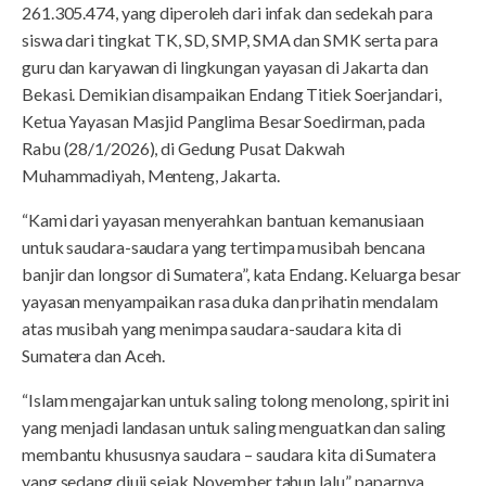
261.305.474, yang diperoleh dari infak dan sedekah para
siswa dari tingkat TK, SD, SMP, SMA dan SMK serta para
guru dan karyawan di lingkungan yayasan di Jakarta dan
Bekasi. Demikian disampaikan Endang Titiek Soerjandari,
Ketua Yayasan Masjid Panglima Besar Soedirman, pada
Rabu (28/1/2026), di Gedung Pusat Dakwah
Muhammadiyah, Menteng, Jakarta.
“Kami dari yayasan menyerahkan bantuan kemanusiaan
untuk saudara-saudara yang tertimpa musibah bencana
banjir dan longsor di Sumatera”, kata Endang. Keluarga besar
yayasan menyampaikan rasa duka dan prihatin mendalam
atas musibah yang menimpa saudara-saudara kita di
Sumatera dan Aceh.
“Islam mengajarkan untuk saling tolong menolong, spirit ini
yang menjadi landasan untuk saling menguatkan dan saling
membantu khususnya saudara – saudara kita di Sumatera
yang sedang diuji sejak November tahun lalu”, paparnya.