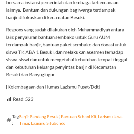
bersama instansi pemerintah dan lembaga kebencanaan
lainnya. Bantuan dan dukungan bagi warga terdampak
banjir difokuskan di kecamatan Besuki.
Respons yang sudah dilakukan oleh Muhammadiyah antara
lain: penyaluran bantuan sembako untuk Guru AUM
terdampak banjir, bantuan paket sembako dan donasi untuk
siswa TK ABA 1 Besuki, dan melakukan asesmen terhadap
siswa-siswi dan untuk mengetahui kebutuhan tempat tinggal
dan kebutuhan keluarga penyintas banjir di Kecamatan
Besuki dan Banyuglugur.
[Kelembagaan dan Humas Lazismu Pusat/Ddt]
Read:
523
Tag
Banjir Bandang Besuki
,
Bantuan School Kit
,
Lazismu Jawa
:
Timur
,
Lazismu Situbondo