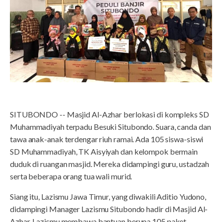
SITUBONDO -- Masjid Al-Azhar berlokasi di kompleks SD
Muhammadiyah terpadu Besuki Situbondo. Suara, canda dan
tawa anak-anak terdengar riuh ramai. Ada 105 siswa-siswi
SD Muhammadiyah, TK Aisyiyah dan kelompok bermain
duduk di ruangan masjid. Mereka didampingi guru, ustadzah
serta beberapa orang tua wali murid.
Siang itu, Lazismu Jawa Timur, yang diwakili Aditio Yudono,
didampingi Manager Lazismu Situbondo hadir di Masjid Al-
Azhar. Lazismu membawa bantuan berupa 105 paket