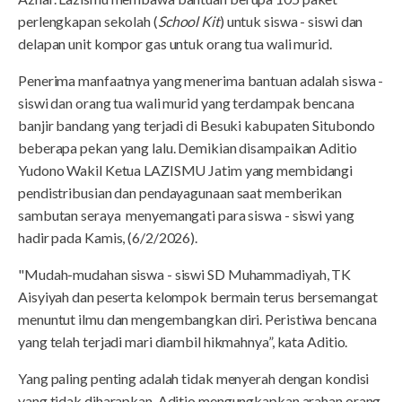
perlengkapan sekolah (
School Kit
) untuk siswa - siswi dan
delapan unit kompor gas untuk orang tua wali murid.
Penerima manfaatnya yang menerima bantuan adalah siswa -
siswi dan orang tua wali murid yang terdampak bencana
banjir bandang yang terjadi di Besuki kabupaten Situbondo
beberapa pekan yang lalu. Demikian disampaikan Aditio
Yudono Wakil Ketua LAZISMU Jatim yang membidangi
pendistribusian dan pendayagunaan saat memberikan
sambutan seraya menyemangati para siswa - siswi yang
hadir pada Kamis, (6/2/2026).
"Mudah-mudahan siswa - siswi SD Muhammadiyah, TK
Aisyiyah dan peserta kelompok bermain terus bersemangat
menuntut ilmu dan mengembangkan diri. Peristiwa bencana
yang telah terjadi mari diambil hikmahnya”, kata Aditio.
Yang paling penting adalah tidak menyerah dengan kondisi
yang tidak diharapkan. Aditio mengungkapkan arahan orang