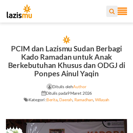
PCIM dan Lazismu Sudan Berbagi
Kado Ramadan untuk Anak
Berkebutuhan Khusus dan ODGJ di
Ponpes Ainul Yaqin
Ditulis oleh
Author
Ditulis pada
9 Maret 2026
Kategori :
Berita
,
Daerah
,
Ramadhan
,
Wilayah