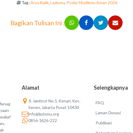
Tag :
Arus Balik
,
Lazismu
,
Posko Mudikmu Aman 2026
Bagikan Tulisan Ini :
Alamat
Selengkapnya
Jl. Jambrut No.5, Kenari, Kec.
FAQ
 Menag
Senen, Jakarta Pusat 10430
ayaan
Laman Donasi
info@lazismu.org
 wakaf
0856-1626-222
Publikasi
an,
dak
Ketentuan Layanan