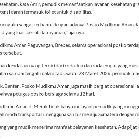
o Kesehatan, kata Amir, pemudik memanfaatkan layanan kesehatan gr
tensi darah termasuk toilet untuk disabilitas.
mengaku sangat terbantu dengan adanya Posko Mudikmu Aman dar
d yang luas, bersih dan nyaman," ujarnya.
ikmu Aman Paguyangan, Brebes, selama operasional posko terdapa
s tersebut.
an kendaraan yang terdiri dari roda dua dan roda empat yang mas
illah sampai tengah malam tadi, Sabtu 28 Maret 2026, pemudik mas
rak, Banten, Posko Mudikmu Aman juga masih bergiat operasional 
hwa petugas posko bersiaga selama 12 hari.
ikmu Aman di Merak tidak hanya melayani pemudik yang mengguna
ah moda transportasi menggunakan bis menuju Sumatera dengan m
ang yang mudik menerima manfaat pelayanan kesehatan. Ada pijat r
.