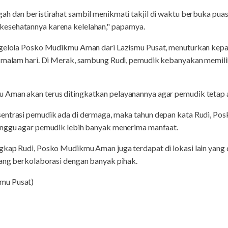
ah dan beristirahat sambil menikmati takjil di waktu berbuka pua
esehatannya karena kelelahan," paparnya.
engelola Posko Mudikmu Aman dari Lazismu Pusat, menuturkan kep
i malam hari. Di Merak, sambung Rudi, pemudik kebanyakan memil
 Aman akan terus ditingkatkan pelayanannya agar pemudik tetap 
sentrasi pemudik ada di dermaga, maka tahun depan kata Rudi, P
unggu agar pemudik lebih banyak menerima manfaat.
gkap Rudi, Posko Mudikmu Aman juga terdapat di lokasi lain yang d
yang berkolaborasi dengan banyak pihak.
mu Pusat)