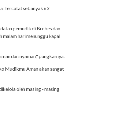
sa. Tercatat sebanyak 63
adatan pemudik di Brebes dan
ih malam hari menunggu kapal
aman dan nyaman," pungkasnya.
osko Mudikmu Aman akan sangat
ikelola oleh masing - masing