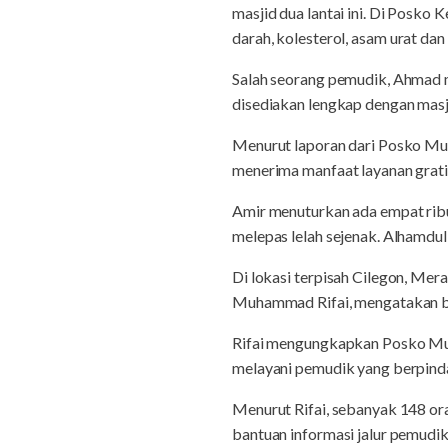
masjid dua lantai ini. Di Posk
darah, kolesterol, asam urat dan 
Salah seorang pemudik, Ahmad 
disediakan lengkap dengan masji
Menurut laporan dari Posko Mud
menerima manfaat layanan grati
Amir menuturkan ada empat ribu
melepas lelah sejenak. Alhamdul
Di lokasi terpisah Cilegon, Me
Muhammad Rifai, mengatakan ba
Rifai mengungkapkan Posko Mud
melayani pemudik yang berpind
Menurut Rifai, sebanyak 148 or
bantuan informasi jalur pemudik