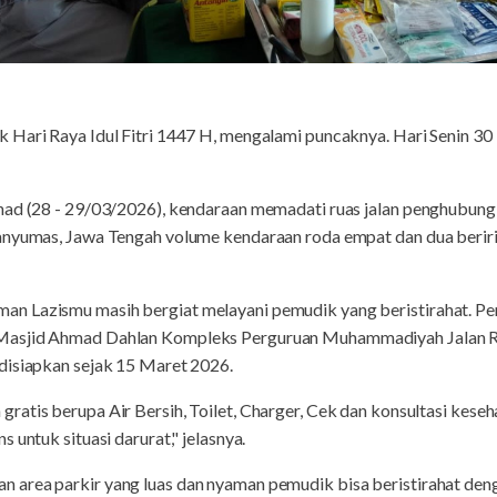
 Hari Raya Idul Fitri 1447 H, mengalami puncaknya. Hari Senin 30 
ad (28 - 29/03/2026), kendaraan memadati ruas jalan penghubung a
anyumas, Jawa Tengah volume kendaraan roda empat dan dua berir
n Lazismu masih bergiat melayani pemudik yang beristirahat. 
Masjid Ahmad Dahlan Kompleks Perguruan Muhammadiyah Jalan R
disiapkan sejak 15 Maret 2026.
ratis berupa Air Bersih, Toilet, Charger, Cek dan konsultasi kes
 untuk situasi darurat," jelasnya.
area parkir yang luas dan nyaman pemudik bisa beristirahat denga