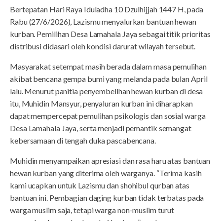
Bertepatan Hari Raya Iduladha 10 Dzulhijjah 1447 H, pada
Rabu (27/6/2026), Lazismu menyalurkan bantuan hewan
kurban. Pemilihan Desa Lamahala Jaya sebagai titik prioritas
distribusi didasari oleh kondisi darurat wilayah tersebut.
Masyarakat setempat masih berada dalam masa pemulihan
akibat bencana gempa bumi yang melanda pada bulan April
lalu. Menurut panitia penyembelihan hewan kurban di desa
itu, Muhidin Mansyur, penyaluran kurban ini diharapkan
dapat mempercepat pemulihan psikologis dan sosial warga
Desa Lamahala Jaya, serta menjadi pemantik semangat
kebersamaan di tengah duka pascabencana.
Muhidin menyampaikan apresiasi dan rasa haru atas bantuan
hewan kurban yang diterima oleh warganya. “Terima kasih
kami ucapkan untuk Lazismu dan shohibul qurban atas
bantuan ini. Pembagian daging kurban tidak terbatas pada
warga muslim saja, tetapi warga non-muslim turut