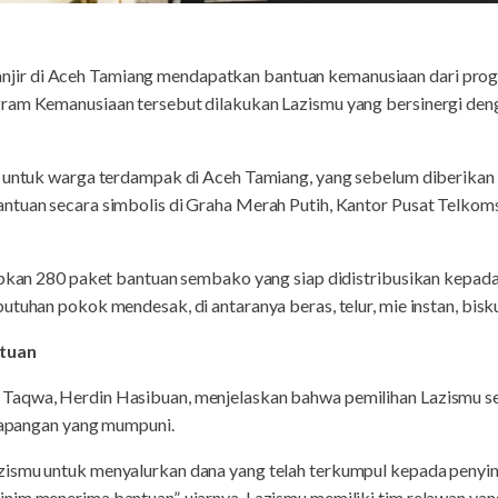
r di Aceh Tamiang mendapatkan bantuan kemanusiaan dari progr
gram Kemanusiaan tersebut dilakukan Lazismu yang bersinergi de
i untuk warga terdampak di Aceh Tamiang, yang sebelum diberikan
ntuan secara simbolis di Graha Merah Putih, Kantor Pusat Telkom
iapkan 280 paket bantuan sembako yang siap didistribusikan kepada
utuhan pokok mendesak, di antaranya beras, telur, mie instan, bisk
ntuan
aqwa, Herdin Hasibuan, menjelaskan bahwa pemilihan Lazismu seba
 lapangan yang mumpuni.
ismu untuk menyalurkan dana yang telah terkumpul kepada penyint
nim menerima bantuan”, ujarnya. Lazismu memiliki tim relawan ya