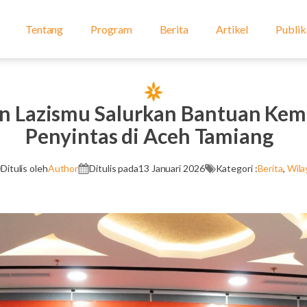
Tentang
Program
Berita
Artikel
Publik
n Lazismu Salurkan Bantuan Kem
Penyintas di Aceh Tamiang
Ditulis oleh
Author
Ditulis pada
13 Januari 2026
Kategori :
Berita
,
Wila