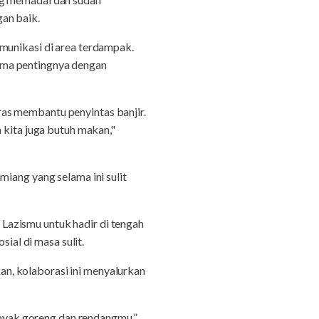
an baik.
munikasi di area terdampak.
ama pentingnya dengan
as membantu penyintas banjir.
 kita juga butuh makan,"
iang yang selama ini sulit
Lazismu untuk hadir di tengah
ial di masa sulit.
, kolaborasi ini menyalurkan
minyak goreng dan rendangmu,”