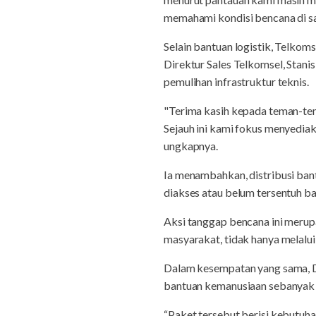
memahami kondisi bencana di sa
Selain bantuan logistik, Telko
Direktur Sales Telkomsel, Sta
pemulihan infrastruktur teknis.
"Terima kasih kepada teman-tem
Sejauh ini kami fokus menyediak
ungkapnya.
Ia menambahkan, distribusi bant
diakses atau belum tersentuh ban
Aksi tanggap bencana ini merup
masyarakat, tidak hanya melalui 
Dalam kesempatan yang sama, Di
bantuan kemanusiaan sebanyak 
“Paket tersebut berisi kebutuha