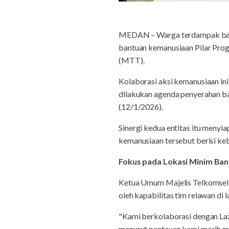
MEDAN – Warga terdampak banji
bantuan kemanusiaan Pilar Pro
(MTT).
Kolaborasi aksi kemanusiaan in
dilakukan agenda penyerahan ba
(12/1/2026).
Sinergi kedua entitas itu meny
kemanusiaan tersebut berisi keb
Fokus pada Lokasi Minim Ba
Ketua Umum Majelis Telkomsel T
oleh kapabilitas tim relawan di
"Kami berkolaborasi dengan Laz
menurut pantauan kami masih mi