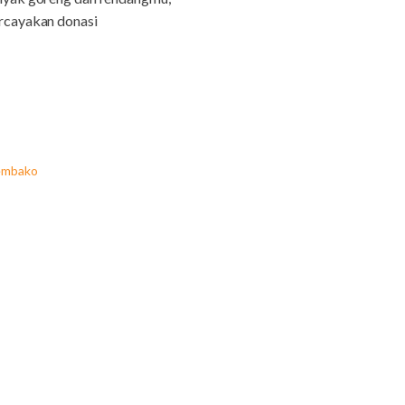
rcayakan donasi
embako