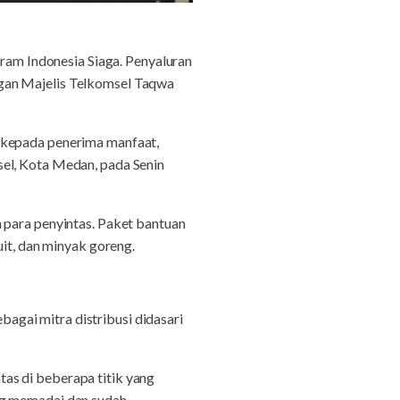
am Indonesia Siaga. Penyaluran
ngan Majelis Telkomsel Taqwa
 kepada penerima manfaat,
sel, Kota Medan, pada Senin
 para penyintas. Paket bantuan
uit, dan minyak goreng.
gai mitra distribusi didasari
as di beberapa titik yang
ng memadai dan sudah