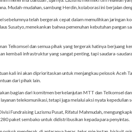
na. Mudah-mudahan, sambung Herdin, kolaborasi ini berjalan deng
msel sebelumnya telah bergerak cepat dalam memulihkan jaringan ko
nislaus Susatyo, menekankan bahwa pemenuhan kebutuhan pangan s
an Telkomsel dan semua pihak yang tergerak hatinya berjuang ker
an kembali infrastruktur yang sangat penting, tapi saudara-saudara
uan kali ini akan diprioritaskan untuk menjangkau pelosok Aceh Tam
tuan dari pihak lain.
akan bagian dari komitmen berkelanjutan MTT dan Telkomsel dan 
layanan telekomunikasi, tetapi juga melalui aksi nyata kepedulian sos
visi Fundraising Lazismu Pusat, Rifatul Mahmudah
,
mengungkapkan
280 paket sembako untuk didistribusikan kepada para penyintas.
n pokok mendesak, di antaranya beras, telur, mie instan, biskuit, 