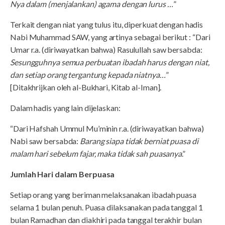
Nya dalam (menjalankan) agama dengan lurus …
”
Terkait dengan niat yang tulus itu, diperkuat dengan hadis
Nabi Muhammad SAW, yang artinya sebagai berikut : “Dari
Umar r.a. (diriwayatkan bahwa) Rasulullah saw bersabda:
Sesungguhnya semua perbuatan ibadah harus dengan niat,
dan setiap orang tergantung kepada niatnya…
”
[Ditakhrijkan oleh al-Bukhari, Kitab al-Iman].
Dalam hadis yang lain dijelaskan:
“Dari Hafshah Ummul Mu’minin r.a. (diriwayatkan bahwa)
Nabi saw bersabda:
Barang siapa tidak berniat puasa di
malam hari sebelum fajar, maka tidak sah puasanya
.”
Jumlah Hari dalam Berpuasa
Setiap orang yang beriman melaksanakan ibadah puasa
selama 1 bulan penuh. Puasa dilaksanakan pada tanggal 1
bulan Ramadhan dan diakhiri pada tanggal terakhir bulan