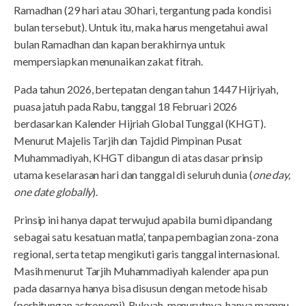
Ramadhan (29 hari atau 30 hari, tergantung pada kondisi
bulan tersebut). Untuk itu, maka harus mengetahui awal
bulan Ramadhan dan kapan berakhirnya untuk
mempersiapkan menunaikan zakat fitrah.
Pada tahun 2026, bertepatan dengan tahun 1447 Hijriyah,
puasa jatuh pada Rabu, tanggal 18 Februari 2026
berdasarkan Kalender Hijriah Global Tunggal (KHGT).
Menurut Majelis Tarjih dan Tajdid Pimpinan Pusat
Muhammadiyah, KHGT dibangun di atas dasar prinsip
utama keselarasan hari dan tanggal di seluruh dunia (
one day,
one date globally
).
Prinsip ini hanya dapat terwujud apabila bumi dipandang
sebagai satu kesatuan matla’, tanpa pembagian zona-zona
regional, serta tetap mengikuti garis tanggal internasional.
Masih menurut Tarjih Muhammadiyah kalender apa pun
pada dasarnya hanya bisa disusun dengan metode hisab
(perhitungan astronomi). Rukyah, menurutnya, hanya mampu