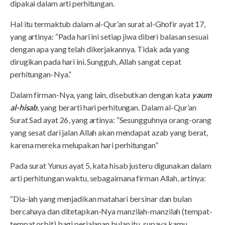
dipakai dalam arti perhitungan.
Hal itu termaktub dalam al-Qur’an surat al-Ghofir ayat 17,
yang artinya: “Pada hari ini setiap jiwa diberi balasan sesuai
dengan apa yang telah dikerjakannya. Tidak ada yang
dirugikan pada hari ini. Sungguh, Allah sangat cepat
perhitungan-Nya.”
Dalam firman-Nya, yang lain, disebutkan dengan kata
yaum
al-hisab
, yang berarti hari perhitungan. Dalam al-Qur’an
Surat Sad ayat 26, yang artinya: “Sesungguhnya orang-orang
yang sesat dari jalan Allah akan mendapat azab yang berat,
karena mereka melupakan hari perhitungan”
Pada surat Yunus ayat 5, kata hisab justeru digunakan dalam
arti perhitungan waktu, sebagaimana firman Allah, artinya:
“Dia-lah yang menjadikan matahari bersinar dan bulan
bercahaya dan ditetapkan-Nya manzilah-manzilah (tempat-
tempat orbit) bagi perjalanan bulan itu, supaya kamu