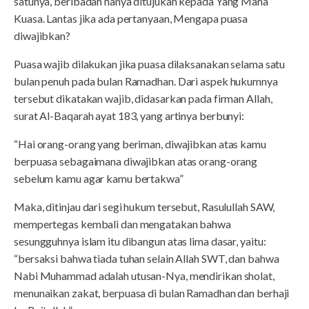
satunya, beribadah hanya ditujukan kepada Yang Maha
Kuasa. Lantas jika ada pertanyaan, Mengapa puasa
diwajibkan?
Puasa wajib dilakukan jika puasa dilaksanakan selama satu
bulan penuh pada bulan Ramadhan. Dari aspek hukumnya
tersebut dikatakan wajib, didasarkan pada firman Allah,
surat Al-Baqarah ayat 183, yang artinya berbunyi:
“Hai orang-orang yang beriman, diwajibkan atas kamu
berpuasa sebagaimana diwajibkan atas orang-orang
sebelum kamu agar kamu bertakwa”
Maka, ditinjau dari segi hukum tersebut, Rasulullah SAW,
mempertegas kembali dan mengatakan bahwa
sesungguhnya islam itu dibangun atas lima dasar, yaitu:
“bersaksi bahwa tiada tuhan selain Allah SWT, dan bahwa
Nabi Muhammad adalah utusan-Nya, mendirikan sholat,
menunaikan zakat, berpuasa di bulan Ramadhan dan berhaji