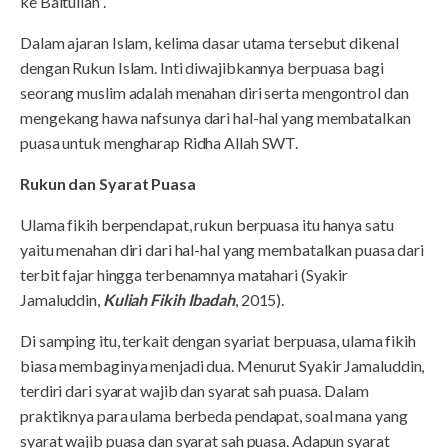
ke Baitullah”.
Dalam ajaran Islam, kelima dasar utama tersebut dikenal
dengan Rukun Islam. Inti diwajibkannya berpuasa bagi
seorang muslim adalah menahan diri serta mengontrol dan
mengekang hawa nafsunya dari hal-hal yang membatalkan
puasa untuk mengharap Ridha Allah SWT.
Rukun dan Syarat Puasa
Ulama fikih berpendapat, rukun berpuasa itu hanya satu
yaitu menahan diri dari hal-hal yang membatalkan puasa dari
terbit fajar hingga terbenamnya matahari (Syakir
Jamaluddin,
Kuliah Fikih Ibadah
, 2015).
Di samping itu, terkait dengan syariat berpuasa, ulama fikih
biasa membaginya menjadi dua. Menurut Syakir Jamaluddin,
terdiri dari syarat wajib dan syarat sah puasa. Dalam
praktiknya para ulama berbeda pendapat, soal mana yang
syarat wajib puasa dan syarat sah puasa. Adapun syarat