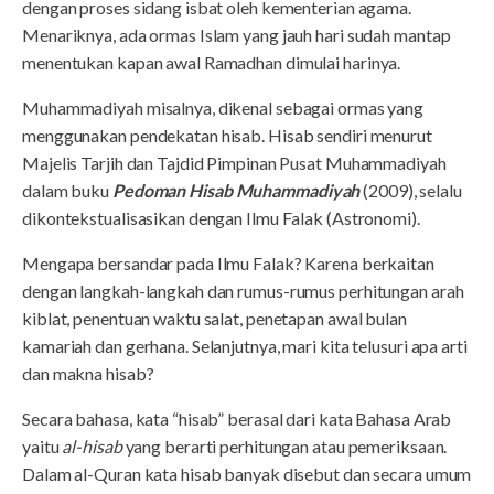
dengan proses sidang isbat oleh kementerian agama.
Menariknya, ada ormas Islam yang jauh hari sudah mantap
menentukan kapan awal Ramadhan dimulai harinya.
Muhammadiyah misalnya, dikenal sebagai ormas yang
menggunakan pendekatan hisab. Hisab sendiri menurut
Majelis Tarjih dan Tajdid Pimpinan Pusat Muhammadiyah
dalam buku
Pedoman Hisab Muhammadiyah
(2009), selalu
dikontekstualisasikan dengan Ilmu Falak (Astronomi).
Mengapa bersandar pada Ilmu Falak? Karena berkaitan
dengan langkah-langkah dan rumus-rumus perhitungan arah
kiblat, penentuan waktu salat, penetapan awal bulan
kamariah dan gerhana. Selanjutnya, mari kita telusuri apa arti
dan makna hisab?
Secara bahasa, kata “hisab” berasal dari kata Bahasa Arab
yaitu
al-hisab
yang berarti perhitungan atau pemeriksaan.
Dalam al-Quran kata hisab banyak disebut dan secara umum