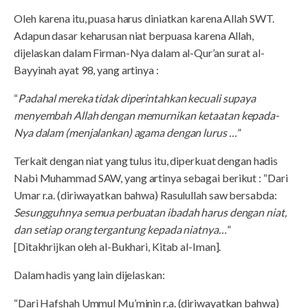
Oleh karena itu, puasa harus diniatkan karena Allah SWT.
Adapun dasar keharusan niat berpuasa karena Allah,
dijelaskan dalam Firman-Nya dalam al-Qur’an surat al-
Bayyinah ayat 98, yang artinya :
“
Padahal mereka tidak diperintahkan kecuali supaya
menyembah Allah dengan memurnikan ketaatan kepada-
Nya dalam (menjalankan) agama dengan lurus …
”
Terkait dengan niat yang tulus itu, diperkuat dengan hadis
Nabi Muhammad SAW, yang artinya sebagai berikut : “Dari
Umar r.a. (diriwayatkan bahwa) Rasulullah saw bersabda:
Sesungguhnya semua perbuatan ibadah harus dengan niat,
dan setiap orang tergantung kepada niatnya…
”
[Ditakhrijkan oleh al-Bukhari, Kitab al-Iman].
Dalam hadis yang lain dijelaskan:
“Dari Hafshah Ummul Mu’minin r.a. (diriwayatkan bahwa)