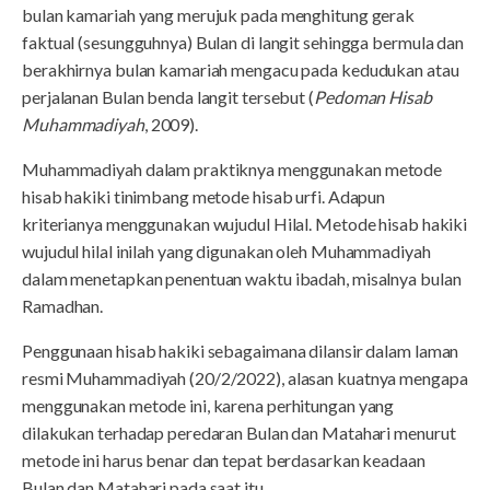
bulan kamariah yang merujuk pada menghitung gerak
faktual (sesungguhnya) Bulan di langit sehingga bermula dan
berakhirnya bulan kamariah mengacu pada kedudukan atau
perjalanan Bulan benda langit tersebut (
Pedoman Hisab
Muhammadiyah
, 2009).
Muhammadiyah dalam praktiknya menggunakan metode
hisab hakiki tinimbang metode hisab urfi. Adapun
kriterianya menggunakan wujudul Hilal. Metode hisab hakiki
wujudul hilal inilah yang digunakan oleh Muhammadiyah
dalam menetapkan penentuan waktu ibadah, misalnya bulan
Ramadhan.
Penggunaan hisab hakiki sebagaimana dilansir dalam laman
resmi Muhammadiyah (20/2/2022), alasan kuatnya mengapa
menggunakan metode ini, karena perhitungan yang
dilakukan terhadap peredaran Bulan dan Matahari menurut
metode ini harus benar dan tepat berdasarkan keadaan
Bulan dan Matahari pada saat itu.