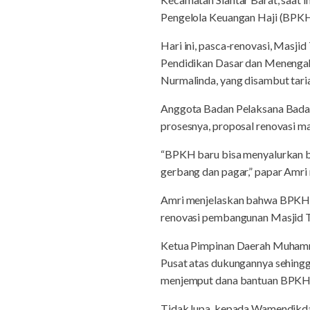
Pengelola Keuangan Haji (BPKH
Hari ini, pasca-renovasi, Masj
Pendidikan Dasar dan Menengah
Nurmalinda, yang disambut tari
Anggota Badan Pelaksana Badan
prosesnya, proposal renovasi m
“BPKH baru bisa menyalurkan ba
gerbang dan pagar,” papar Amri
Amri menjelaskan bahwa BPKH da
renovasi pembangunan Masjid T
Ketua Pimpinan Daerah Muhamma
Pusat atas dukungannya sehingga
menjemput dana bantuan BPKH it
Tidak lupa, kepada Wamendikdas