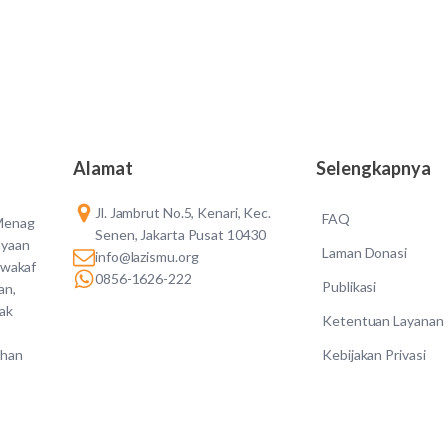
Alamat
Selengkapnya
Jl. Jambrut No.5, Kenari, Kec.
FAQ
 Menag
Senen, Jakarta Pusat 10430
ayaan
Laman Donasi
info@lazismu.org
 wakaf
0856-1626-222
Publikasi
an,
dak
Ketentuan Layanan
Kebijakan Privasi
ahan