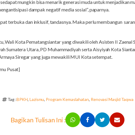
dapat mungkin bisa menarik generasi muda untuk menjadikan ma
ngantisipasi dampak negatif media sosial”, paparnya.
at terbuka dan inklusif, tandasnya. Maka perlu membangun saran
tu, Wali Kota Pematangsiantar yang diwakili oleh Asisten II Zaenal S
h Sumatera Utara, PD Muhammadiyah serta Aisyiyah Kota Sianta
r Armaya Siregar yang juga mewakili MUI Kota setempat.
mu Pusat]
Tag :
BPKH
,
Lazismu
,
Program Kemaslahatan
,
Renovasi Masjid Taqwa
Bagikan Tulisan Ini :