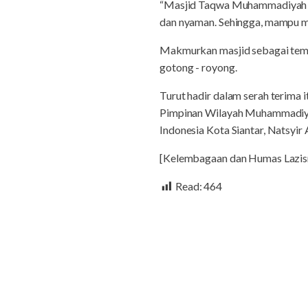
“Masjid Taqwa Muhammadiyah se
dan nyaman. Sehingga, mampu me
Makmurkan masjid sebagai temp
gotong - royong.
Turut hadir dalam serah terima i
Pimpinan Wilayah Muhammadiya
Indonesia Kota Siantar, Natsyi
[Kelembagaan dan Humas Lazis
Read:
464