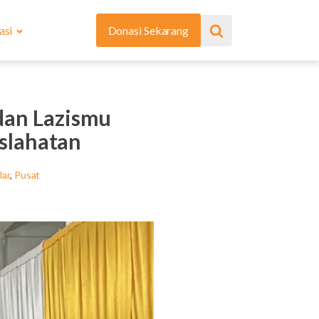
asi
Donasi Sekarang
dan Lazismu
slahatan
lar
,
Pusat