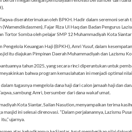
).
id Taqwa diserahterimakan oleh BPKH. Hadir dalam seremoni serah 
 (Wamendikdasmen), Fajar Riza Ul Haq dan Badan Pengurus Lazi
an Tortor Somba oleh pelajar SMP 12 Muhammadiyah Kota Siantar 
 Pengelola Keuangan Haji (BPKH), Amri Yusuf, dalam kesempata
asjid itu diajukan Pimpinan Daerah Muhammadiyah dan Lazismu Kota
ntuannya tahun 2025, yang secara rinci diperuntukan untuk pemb
 meyakinkan bahwa program kemaslahatan ini menjadi optimal nila
lam tugasnya mengelola dana haji dari calon jamaah haji dan da
aqwa, sambung Amri, bersumber dari dana wakaf umat.
diyah Kota Siantar, Sailan Nasution, menyampaikan terima kas
 masjid ini selesai direnovasi. “Dalam perjalanannya, Lazismu Pu
u,” ujarnya.
men atas kehadirannya ke Siantar, turut memberikan nilai dakwah, 