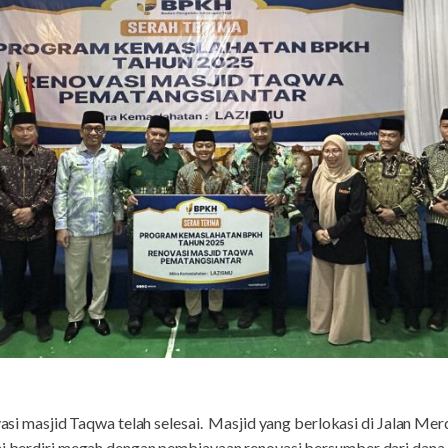
asjid Taqwa telah selesai. Masjid yang berlokasi di Jalan Mer
ini berdiri megah dengan pembiayaan renovasi bersumber dari da