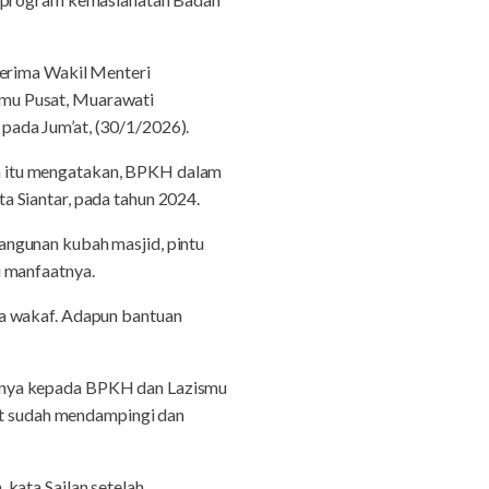
terima Wakil Menteri
smu Pusat, Muarawati
pada Jum’at, (30/1/2026).
n itu mengatakan, BPKH dalam
 Siantar, pada tahun 2024.
angunan kubah masjid, pintu
i manfaatnya.
na wakaf. Adapun bantuan
ihnya kepada BPKH dan Lazismu
sat sudah mendampingi dan
kata Sailan setelah