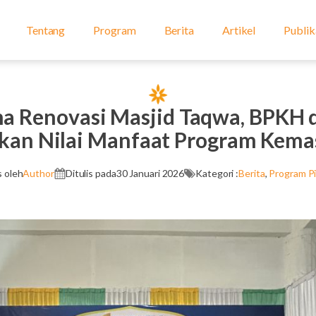
Tentang
Program
Berita
Artikel
Publik
ma Renovasi Masjid Taqwa, BPKH 
kan Nilai Manfaat Program Kema
s oleh
Author
Ditulis pada
30 Januari 2026
Kategori :
Berita
,
Program Pi