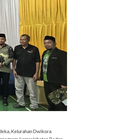
deka, Kelurahan Dwikora
na program kemaslahatan Badan