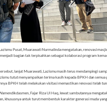
azismu Pusat, Muarawati Nurmalinda mengatakan, renovasi masjid in
s menjadi bagian tak terpisahkan sebagai kolaborasi program kem
tersebut, lanjut Muarawati, Lazismu masih terus mendampingi sam
 Lazismu tutut menyampaikan terima kasih kepada BPKH dan semua 
nya BPKH telah melakukan visitasi memastikan renovasi telah 
amendikdasmen, Fajar Riza Ul Haq, lewat sambutannya mengataka
an, khususnya untuk turut membentuk karakter generasi muda yang