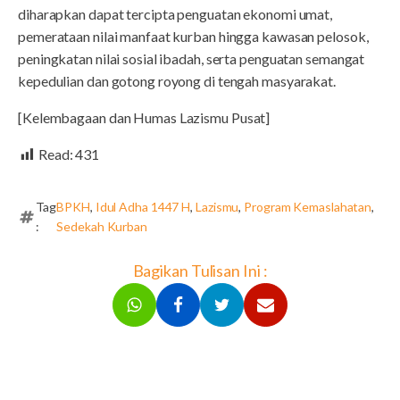
diharapkan dapat tercipta penguatan ekonomi umat,
pemerataan nilai manfaat kurban hingga kawasan pelosok,
peningkatan nilai sosial ibadah, serta penguatan semangat
kepedulian dan gotong royong di tengah masyarakat.
[Kelembagaan dan Humas Lazismu Pusat]
Read:
431
Tag
BPKH
,
Idul Adha 1447 H
,
Lazismu
,
Program Kemaslahatan
,
:
Sedekah Kurban
Bagikan Tulisan Ini :