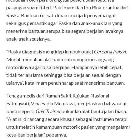
pasangan suami isteri, Pak Imam dan Ibu Rina, orantua dari
Raska. Bantuan ini, kata Imam menjadi penyemangat
sekaligus pemantik agar Raska dan anak-anak lain yang
menerima bantuan serupa bisa segera berjalan layaknya
anak-anak seusianya.
“Raska diagnosis mengidap lumpuh otak (
Cerebral Palsy
).
Mudah-mudahan alat bantu ini mampu merangsang
motoriknya agar bisa berjalan. Harapannya lebih cepat,
tidak terlalu lama sehingga bisa berjalan sesuai dengan
usianya”, kata Imam penuh harap saat menerima bantuan.
Tenaga medis dari Rumah Sakit Rujukan Nasional
Fatmawati, Vina Fadla Mumtaza, menjelaskan bahwa alat
bantu seperti
Gait Trainer
bukanlah alat bantu jalan biasa.
“Alat ini dirancang secara khusus sebagai instrumen terapi
untuk melatih kemampuan motorik pasien yang mengalami
kesulitan berjalan”, paparnya.