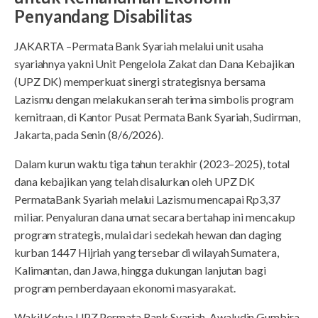
Penyandang Disabilitas
JAKARTA –Permata Bank Syariah melalui unit usaha
syariahnya yakni Unit Pengelola Zakat dan Dana Kebajikan
(UPZ DK) memperkuat sinergi strategisnya bersama
Lazismu dengan melakukan serah terima simbolis program
kemitraan, di Kantor Pusat Permata Bank Syariah, Sudirman,
Jakarta, pada Senin (8/6/2026).
Dalam kurun waktu tiga tahun terakhir (2023–2025), total
dana kebajikan yang telah disalurkan oleh UPZ DK
PermataBank Syariah melalui Lazismu mencapai Rp3,37
miIiar. Penyaluran dana umat secara bertahap ini mencakup
program strategis, mulai dari sedekah hewan dan daging
kurban 1447 Hijriah yang tersebar di wilayah Sumatera,
Kalimantan, dan Jawa, hingga dukungan lanjutan bagi
program pemberdayaan ekonomi masyarakat.
Wakil Ketua UPZ Permata Bank Syariah, Awaludin Gumbira,