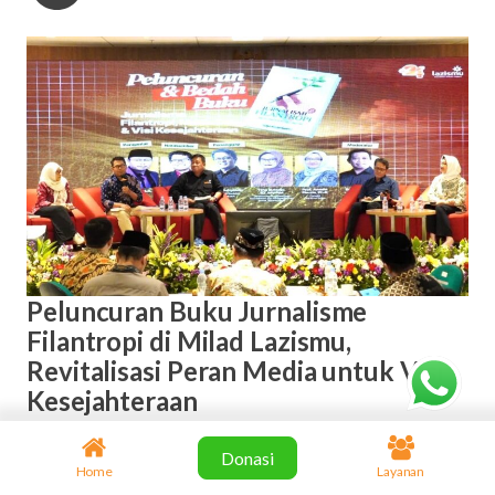
Peluncuran Buku Jurnalisme
Filantropi di Milad Lazismu,
Revitalisasi Peran Media untuk Visi
Kesejahteraan
JAKARTA – Dalam respsi milad ke-24 Lazismu, di Gedung
Donasi
Home
Layanan
Perpustakaan Nasional, Jakarta, 29 Juli 2026, Majalah