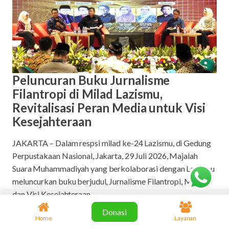
Peluncuran Buku Jurnalisme
Filantropi di Milad Lazismu,
Revitalisasi Peran Media untuk Visi
Kesejahteraan
JAKARTA – Dalam respsi milad ke-24 Lazismu, di Gedung
Perpustakaan Nasional, Jakarta, 29 Juli 2026, Majalah
Suara Muhammadiyah yang berkolaborasi dengan Lazismu
meluncurkan buku berjudul, Jurnalisme Filantropi, Media
dan Visi Kesejahteraan.
Donasi
Penulis buku Roni Tobroni, Pemimpin Redaksi Republika
Home
Layanan
Andi Muhyidin, Direktur Penanggulangan Kemiskinan dan