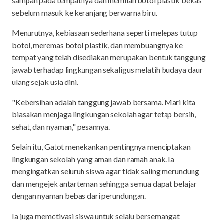
sampah pada tempatnya dan memilah botol plastik bekas
sebelum masuk ke keranjang berwarna biru.
Menurutnya, kebiasaan sederhana seperti melepas tutup
botol, meremas botol plastik, dan membuangnya ke
tempat yang telah disediakan merupakan bentuk tanggung
jawab terhadap lingkungan sekaligus melatih budaya daur
ulang sejak usia dini.
"Kebersihan adalah tanggung jawab bersama. Mari kita
biasakan menjaga lingkungan sekolah agar tetap bersih,
sehat, dan nyaman," pesannya.
Selain itu, Gatot menekankan pentingnya menciptakan
lingkungan sekolah yang aman dan ramah anak. Ia
mengingatkan seluruh siswa agar tidak saling merundung
dan mengejek antarteman sehingga semua dapat belajar
dengan nyaman bebas dari perundungan.
Ia juga memotivasi siswa untuk selalu bersemangat